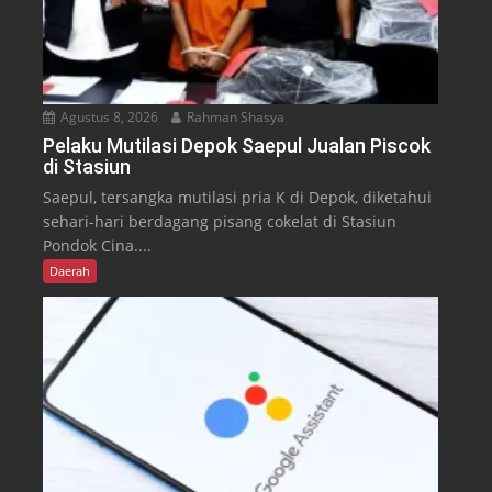
Agustus 8, 2026
Rahman Shasya
Pelaku Mutilasi Depok Saepul Jualan Piscok
di Stasiun
Saepul, tersangka mutilasi pria K di Depok, diketahui
sehari-hari berdagang pisang cokelat di Stasiun
Pondok Cina....
Daerah