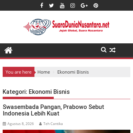
Skip
to
content
You are here
Home
Ekonomi Bisnis
Kategori:
Ekonomi Bisnis
Swasembada Pangan, Prabowo Sebut
Indonesia Lebih Kuat
Agustus 8, 2026
Teh Cantika