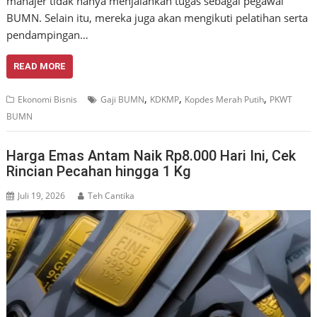
manajer tidak hanya menjalankan tugas sebagai pegawai
BUMN. Selain itu, mereka juga akan mengikuti pelatihan serta
pendampingan…
READ MORE
,
,
,
Ekonomi Bisnis
Gaji BUMN
KDKMP
Kopdes Merah Putih
PKWT
BUMN
Harga Emas Antam Naik Rp8.000 Hari Ini, Cek
Rincian Pecahan hingga 1 Kg
Juli 19, 2026
Teh Cantika