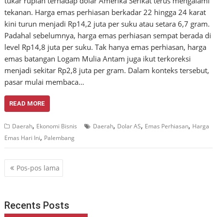
tukar rupiah terhadap dolar Amerika Serikat terus mengalami
tekanan. Harga emas perhiasan berkadar 22 hingga 24 karat
kini turun menjadi Rp14,2 juta per suku atau setara 6,7 gram.
Padahal sebelumnya, harga emas perhiasan sempat berada di
level Rp14,8 juta per suku. Tak hanya emas perhiasan, harga
emas batangan Logam Mulia Antam juga ikut terkoreksi
menjadi sekitar Rp2,8 juta per gram. Dalam konteks tersebut,
pasar mulai membaca…
READ MORE
,
,
,
,
Daerah
Ekonomi Bisnis
Daerah
Dolar AS
Emas Perhiasan
Harga
,
Emas Hari Ini
Palembang
Navigasi
Pos-pos lama
pos
Recents Posts