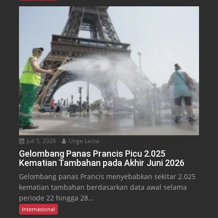
Juli 5, 2026
Unge Lezta
Gelombang Panas Prancis Picu 2.025
Kematian Tambahan pada Akhir Juni 2026
Gelombang panas Prancis menyebabkan sekitar 2.025
kematian tambahan berdasarkan data awal selama
periode 22 hingga 28...
Internasional