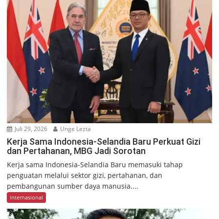
Juli 29, 2026
Unge Lezta
Kerja Sama Indonesia-Selandia Baru Perkuat Gizi
dan Pertahanan, MBG Jadi Sorotan
Kerja sama Indonesia-Selandia Baru memasuki tahap
penguatan melalui sektor gizi, pertahanan, dan
pembangunan sumber daya manusia....
Internasional