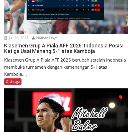
Juli 28, 2026
Nathan Haye
Klasemen Grup A Piala AFF 2026: Indonesia Posisi
Ketiga Usai Menang 5-1 atas Kamboja
Klasemen Grup A Piala AFF 2026 berubah setelah Indonesia
membuka turnamen dengan kemenangan 5-1 atas
Kamboja....
Olahraga