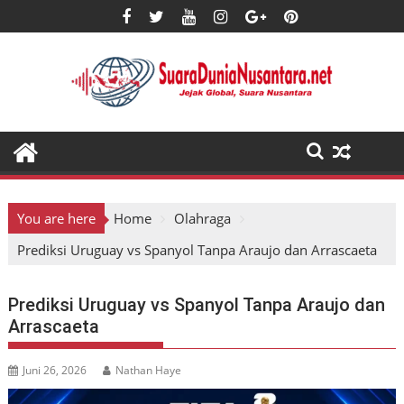
Skip
to
content
You are here
Home
Olahraga
Prediksi Uruguay vs Spanyol Tanpa Araujo dan Arrascaeta
Prediksi Uruguay vs Spanyol Tanpa Araujo dan
Arrascaeta
Juni 26, 2026
Nathan Haye