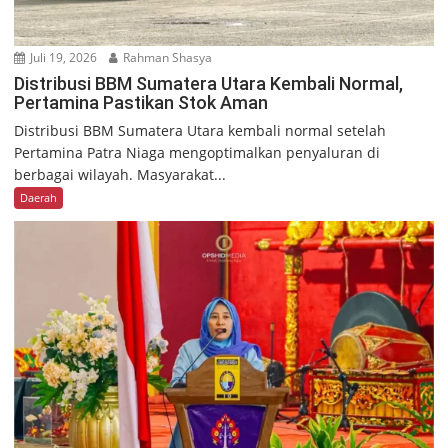
Juli 19, 2026
Rahman Shasya
Distribusi BBM Sumatera Utara Kembali Normal,
Pertamina Pastikan Stok Aman
Distribusi BBM Sumatera Utara kembali normal setelah
Pertamina Patra Niaga mengoptimalkan penyaluran di
berbagai wilayah. Masyarakat...
Daerah