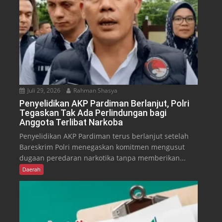
Juli 29, 2026
Rahman Shasya
Penyelidikan AKP Pardiman Berlanjut, Polri
Tegaskan Tak Ada Perlindungan bagi
Anggota Terlibat Narkoba
Penyelidikan AKP Pardiman terus berlanjut setelah
Bareskrim Polri menegaskan komitmen mengusut
dugaan peredaran narkotika tanpa memberikan...
Daerah