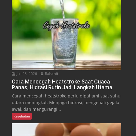
Juli 28, 2026
Rahardi
Cara Mencegah Heatstroke Saat Cuaca
Panas, Hidrasi Rutin Jadi Langkah Utama
Cara mencegah heatstroke perlu dipahami saat suhu
udara meningkat. Menjaga hidrasi, mengenali gejala
awal, dan mengurangi...
Kesehatan