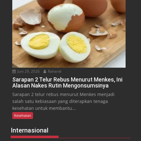
Juni 29, 2026
Rahardi
Sarapan 2 Telur Rebus Menurut Menkes, Ini
Alasan Nakes Rutin Mengonsumsinya
Sarapan 2 telur rebus menurut Menkes menjadi
salah satu kebiasaan yang diterapkan tenaga
kesehatan untuk membantu...
Kesehatan
Internasional