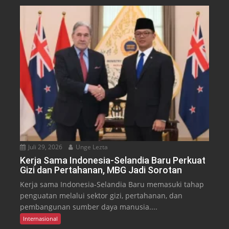
Juli 29, 2026
Unge Lezta
Kerja Sama Indonesia-Selandia Baru Perkuat
Gizi dan Pertahanan, MBG Jadi Sorotan
Kerja sama Indonesia-Selandia Baru memasuki tahap
penguatan melalui sektor gizi, pertahanan, dan
pembangunan sumber daya manusia....
Internasional