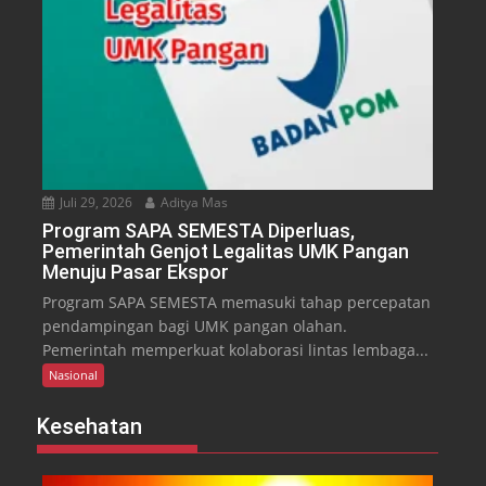
Juli 29, 2026
Aditya Mas
Program SAPA SEMESTA Diperluas,
Pemerintah Genjot Legalitas UMK Pangan
Menuju Pasar Ekspor
Program SAPA SEMESTA memasuki tahap percepatan
pendampingan bagi UMK pangan olahan.
Pemerintah memperkuat kolaborasi lintas lembaga...
Nasional
Kesehatan