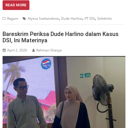
READ MORE
,
,
,
Ragam
Alyssa Soebandono
Dude Harlino
PT DSI
Selebritis
Bareskrim Periksa Dude Harlino dalam Kasus
DSI, Ini Materinya
April 2, 2026
Rahman Shasya