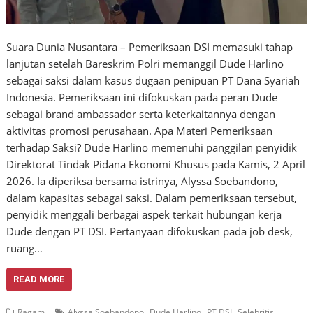
Suara Dunia Nusantara – Pemeriksaan DSI memasuki tahap
lanjutan setelah Bareskrim Polri memanggil Dude Harlino
sebagai saksi dalam kasus dugaan penipuan PT Dana Syariah
Indonesia. Pemeriksaan ini difokuskan pada peran Dude
sebagai brand ambassador serta keterkaitannya dengan
aktivitas promosi perusahaan. Apa Materi Pemeriksaan
terhadap Saksi? Dude Harlino memenuhi panggilan penyidik
Direktorat Tindak Pidana Ekonomi Khusus pada Kamis, 2 April
2026. Ia diperiksa bersama istrinya, Alyssa Soebandono,
dalam kapasitas sebagai saksi. Dalam pemeriksaan tersebut,
penyidik menggali berbagai aspek terkait hubungan kerja
Dude dengan PT DSI. Pertanyaan difokuskan pada job desk,
ruang…
READ MORE
,
,
,
Ragam
Alyssa Soebandono
Dude Harlino
PT DSI
Selebritis