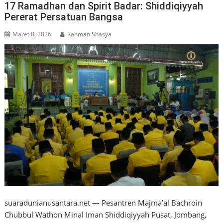
17 Ramadhan dan Spirit Badar: Shiddiqiyyah
Pererat Persatuan Bangsa
Maret 8, 2026
Rahman Shasya
suaradunianusantara.net — Pesantren Majma’al Bachroin
Chubbul Wathon Minal Iman Shiddiqiyyah Pusat, Jombang,