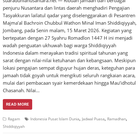
suaradunianusantara.net — Ribuan jamaah dari berbagai
penjuru Nusantara dan lintas daerah menghadiri Pengajian
Tasyakkuran lailatul qadar yang diselenggarakan di Pesantren
Majma’al Bachroin Chubbul Wathon Minal Iman Shiddiqiyyah,
Jombang, pada Senin malam, 15 Maret 2026. Kegiatan yang
bertepatan dengan 27 Syahru Romadlon 1447 H ini menjadi
wadah penguatan ukhuwah bagi warga Shiddiqiyyah
Indonesia dalam merayakan tradisi spiritual tahunan yang
sarat dengan nilai-nilai ketuhanan dan kebangsaan. Meskipun
lokasi pengajian sempat diguyur hujan deras, keteguhan para
jamaah tidak goyah untuk mengikuti seluruh rangkaian acara,
mulai dari pembacaan syair kemerdekaan hingga Mau’idhotul
Chasanah. Nilai…
READ MORE
,
,
,
Ragam
Indonesia Pusat Islam Dunia
Jadwal Puasa
Ramadhan
Shiddiqiyyah