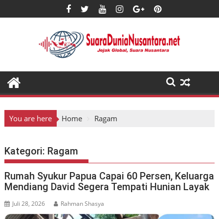
Skip
to
content
You are here
Home
Ragam
Kategori:
Ragam
Rumah Syukur Papua Capai 60 Persen, Keluarga
Mendiang David Segera Tempati Hunian Layak
Juli 28, 2026
Rahman Shasya