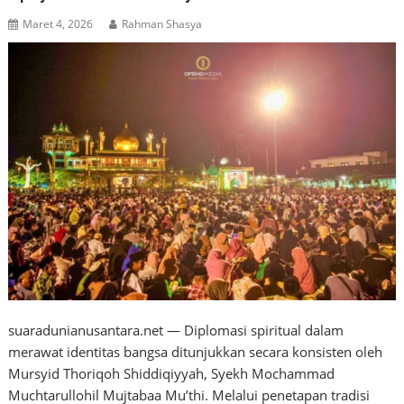
Maret 4, 2026
Rahman Shasya
suaradunianusantara.net — Diplomasi spiritual dalam
merawat identitas bangsa ditunjukkan secara konsisten oleh
Mursyid Thoriqoh Shiddiqiyyah, Syekh Mochammad
Muchtarullohil Mujtabaa Mu’thi. Melalui penetapan tradisi