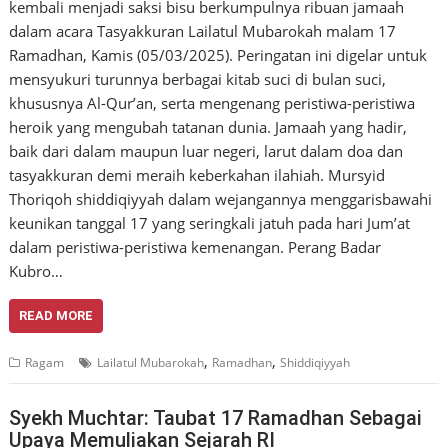
kembali menjadi saksi bisu berkumpulnya ribuan jamaah
dalam acara Tasyakkuran Lailatul Mubarokah malam 17
Ramadhan, Kamis (05/03/2025). Peringatan ini digelar untuk
mensyukuri turunnya berbagai kitab suci di bulan suci,
khususnya Al-Qur’an, serta mengenang peristiwa-peristiwa
heroik yang mengubah tatanan dunia. Jamaah yang hadir,
baik dari dalam maupun luar negeri, larut dalam doa dan
tasyakkuran demi meraih keberkahan ilahiah. Mursyid
Thoriqoh shiddiqiyyah dalam wejangannya menggarisbawahi
keunikan tanggal 17 yang seringkali jatuh pada hari Jum’at
dalam peristiwa-peristiwa kemenangan. Perang Badar
Kubro…
READ MORE
,
,
Ragam
Lailatul Mubarokah
Ramadhan
Shiddiqiyyah
Syekh Muchtar: Taubat 17 Ramadhan Sebagai
Upaya Memuliakan Sejarah RI