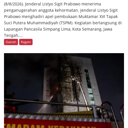
(8/8/2026). Jenderal Listyo Sigit Prabowo menerima
penganugerahan anggota kehormatan. Jenderal Listyo Sigit
Prabowo menghadiri apel pembukaan Muktamar XVI Tapak
Suci Putera Muhammadiyah (TSPM). Kegiatan berlangsung di
Lapangan Pancasila Simpang Lima, Kota Semarang, Jawa
Tengah....
Daerah
Ragam