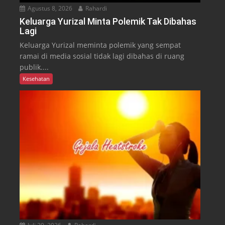
Agustus 8, 2026
Rahardi
Keluarga Yurizal Minta Polemik Tak Dibahas
Lagi
Keluarga Yurizal meminta polemik yang sempat
ramai di media sosial tidak lagi dibahas di ruang
publik....
Kesehatan