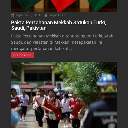
Agustus 8, 2026
Unge Lezta
Pakta Pertahanan Mekkah Satukan Turki,
Saudi, Pakistan
Pakta Pertahanan Mekkah ditandatangani Turki, Arab
Saudi, dan Pakistan di Mekkah. Kesepakatan ini
mengatur pertahanan kolektif...
Internasional