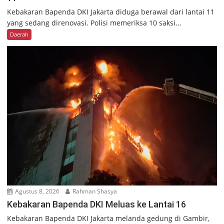
Kebakaran Bapenda DKI Jakarta diduga berawal dari lantai 11
yang sedang direnovasi. Polisi memeriksa 10 saksi...
Daerah
Agustus 8, 2026
Rahman Shasya
Kebakaran Bapenda DKI Meluas ke Lantai 16
Kebakaran Bapenda DKI Jakarta melanda gedung di Gambir,