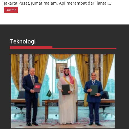
Jakarta Pusat, Jumat malam. Api merambat dari lantai...
Daerah
Teknologi