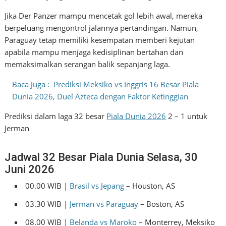
Jika Der Panzer mampu mencetak gol lebih awal, mereka
berpeluang mengontrol jalannya pertandingan. Namun,
Paraguay tetap memiliki kesempatan memberi kejutan
apabila mampu menjaga kedisiplinan bertahan dan
memaksimalkan serangan balik sepanjang laga.
Baca Juga :
Prediksi Meksiko vs Inggris 16 Besar Piala
Dunia 2026, Duel Azteca dengan Faktor Ketinggian
Prediksi dalam laga 32 besar
Piala Dunia 2026
2 – 1 untuk
Jerman
Jadwal 32 Besar Piala Dunia Selasa, 30
Juni 2026
00.00 WIB |
Brasil vs Jepang
– Houston, AS
03.30 WIB |
Jerman vs Paraguay
– Boston, AS
08.00 WIB |
Belanda vs Maroko
– Monterrey, Meksiko