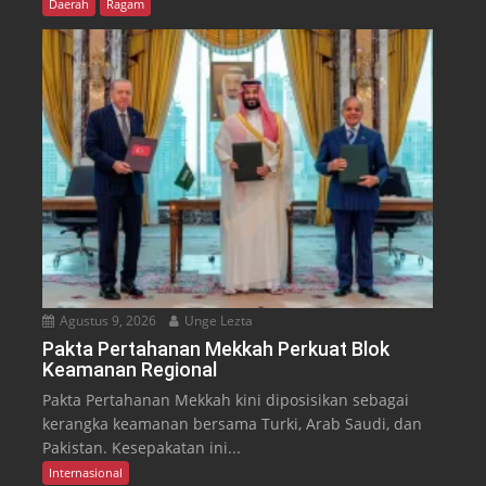
Daerah
Ragam
Agustus 9, 2026
Unge Lezta
Pakta Pertahanan Mekkah Perkuat Blok
Keamanan Regional
Pakta Pertahanan Mekkah kini diposisikan sebagai
kerangka keamanan bersama Turki, Arab Saudi, dan
Pakistan. Kesepakatan ini...
Internasional