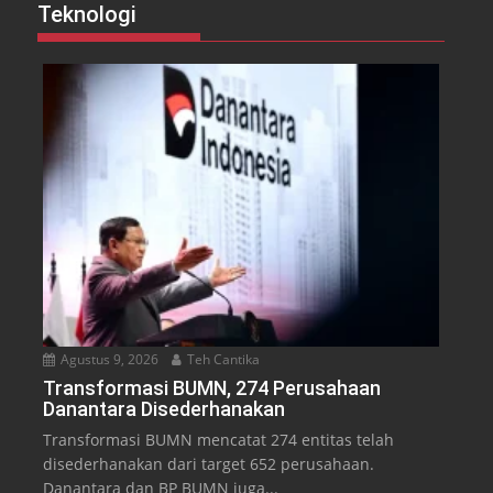
Teknologi
Agustus 9, 2026
Teh Cantika
Transformasi BUMN, 274 Perusahaan
Danantara Disederhanakan
Transformasi BUMN mencatat 274 entitas telah
disederhanakan dari target 652 perusahaan.
Danantara dan BP BUMN juga...