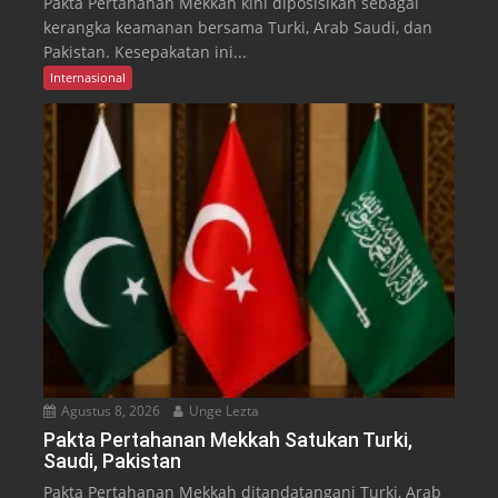
Pakta Pertahanan Mekkah kini diposisikan sebagai
kerangka keamanan bersama Turki, Arab Saudi, dan
Pakistan. Kesepakatan ini...
Internasional
Agustus 8, 2026
Unge Lezta
Pakta Pertahanan Mekkah Satukan Turki,
Saudi, Pakistan
Pakta Pertahanan Mekkah ditandatangani Turki, Arab