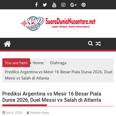
Skip
to
content
You are here
Home
Olahraga
Prediksi Argentina vs Mesir 16 Besar Piala Dunia 2026, Duel
Messi vs Salah di Atlanta
Prediksi Argentina vs Mesir 16 Besar Piala
Dunia 2026, Duel Messi vs Salah di Atlanta
Juli 6, 2026
Nathan Haye