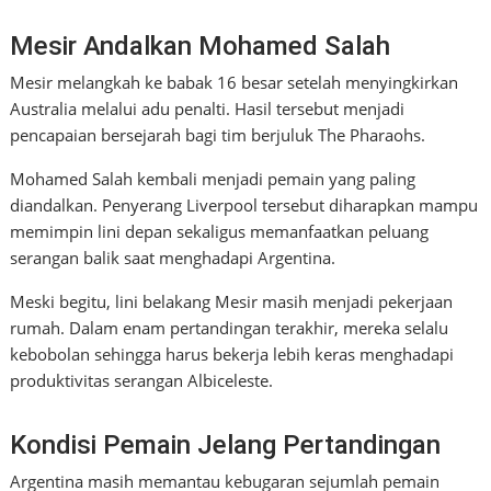
Mesir Andalkan Mohamed Salah
Mesir melangkah ke babak 16 besar setelah menyingkirkan
Australia melalui adu penalti. Hasil tersebut menjadi
pencapaian bersejarah bagi tim berjuluk The Pharaohs.
Mohamed Salah kembali menjadi pemain yang paling
diandalkan. Penyerang Liverpool tersebut diharapkan mampu
memimpin lini depan sekaligus memanfaatkan peluang
serangan balik saat menghadapi Argentina.
Meski begitu, lini belakang Mesir masih menjadi pekerjaan
rumah. Dalam enam pertandingan terakhir, mereka selalu
kebobolan sehingga harus bekerja lebih keras menghadapi
produktivitas serangan Albiceleste.
Kondisi Pemain Jelang Pertandingan
Argentina masih memantau kebugaran sejumlah pemain