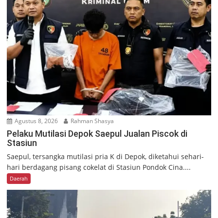
Agustus 8, 2026
Rahman Shasya
Pelaku Mutilasi Depok Saepul Jualan Piscok di
Stasiun
Saepul, tersangka mutilasi pria K di Depok, diketahui sehari-
hari berdagang pisang cokelat di Stasiun Pondok Cina....
Daerah