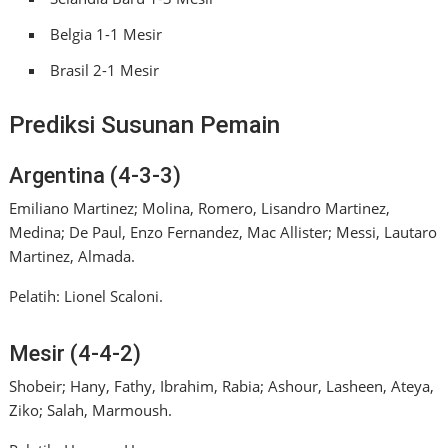
Belgia 1-1 Mesir
Brasil 2-1 Mesir
Prediksi Susunan Pemain
Argentina (4-3-3)
Emiliano Martinez; Molina, Romero, Lisandro Martinez,
Medina; De Paul, Enzo Fernandez, Mac Allister; Messi, Lautaro
Martinez, Almada.
Pelatih: Lionel Scaloni.
Mesir (4-4-2)
Shobeir; Hany, Fathy, Ibrahim, Rabia; Ashour, Lasheen, Ateya,
Ziko; Salah, Marmoush.