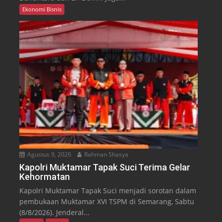
Ekonomi Bisnis
Agustus 9, 2026
Rahman Shasya
Kapolri Muktamar Tapak Suci Terima Gelar
Kehormatan
Kapolri Muktamar Tapak Suci menjadi sorotan dalam
pembukaan Muktamar XVI TSPM di Semarang, Sabtu
(8/8/2026). Jenderal...