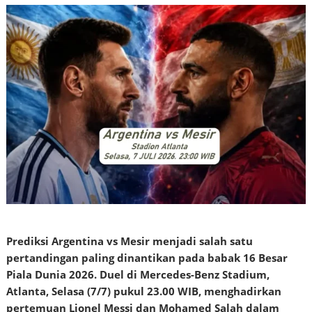
Prediksi Argentina vs Mesir menjadi salah satu
pertandingan paling dinantikan pada babak 16 Besar
Piala Dunia 2026. Duel di Mercedes-Benz Stadium,
Atlanta, Selasa (7/7) pukul 23.00 WIB, menghadirkan
pertemuan Lionel Messi dan Mohamed Salah dalam