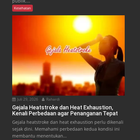
publik....
Kesehatan
Juli 29, 2026
Rahardi
Gejala Heatstroke dan Heat Exhaustion,
Kenali Perbedaan agar Penanganan Tepat
Gejala heatstroke dan heat exhaustion perlu dikenali
sejak dini. Memahami perbedaan kedua kondisi ini
membantu menentukan...