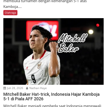
membuka turnamen dengan kemenangan 5-1 atas
Kamboja....
Olahraga
Juli 28, 2026
Nathan Haye
Mitchell Baker Hat-trick, Indonesia Hajar Kamboja
5-1 di Piala AFF 2026
Mitchell Baker menjadi pembeda saat Indonesia mengawali