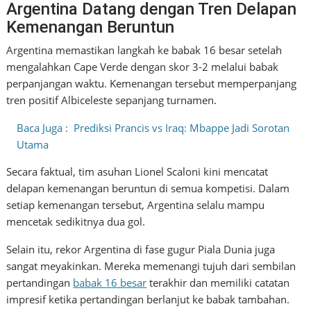
Argentina Datang dengan Tren Delapan
Kemenangan Beruntun
Argentina memastikan langkah ke babak 16 besar setelah
mengalahkan Cape Verde dengan skor 3-2 melalui babak
perpanjangan waktu. Kemenangan tersebut memperpanjang
tren positif Albiceleste sepanjang turnamen.
Baca Juga :
Prediksi Prancis vs Iraq: Mbappe Jadi Sorotan
Utama
Secara faktual, tim asuhan Lionel Scaloni kini mencatat
delapan kemenangan beruntun di semua kompetisi. Dalam
setiap kemenangan tersebut, Argentina selalu mampu
mencetak sedikitnya dua gol.
Selain itu, rekor Argentina di fase gugur Piala Dunia juga
sangat meyakinkan. Mereka memenangi tujuh dari sembilan
pertandingan
babak 16 besar
terakhir dan memiliki catatan
impresif ketika pertandingan berlanjut ke babak tambahan.