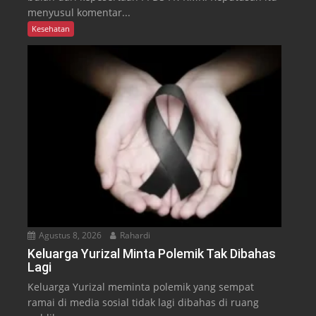
menyusul komentar...
Kesehatan
Agustus 8, 2026
Rahardi
Keluarga Yurizal Minta Polemik Tak Dibahas
Lagi
Keluarga Yurizal meminta polemik yang sempat
ramai di media sosial tidak lagi dibahas di ruang