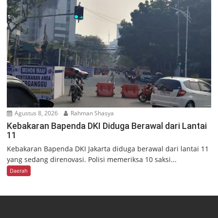
Agustus 8, 2026
Rahman Shasya
Kebakaran Bapenda DKI Diduga Berawal dari Lantai
11
Kebakaran Bapenda DKI Jakarta diduga berawal dari lantai 11
yang sedang direnovasi. Polisi memeriksa 10 saksi...
Daerah