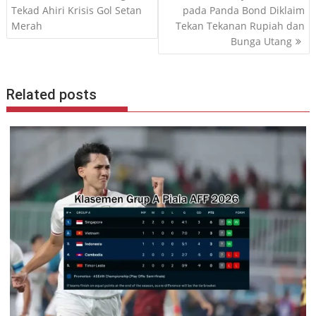
pos
Tekad Ahiri Krisis Gol Setan
pada Panda Bond Diklaim
Merah
Tekan Tekanan Rupiah dan
Bunga Utang
Related posts