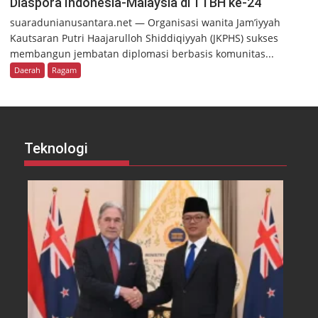
Diaspora Indonesia-Malaysia di TTBH ke-24
suaradunianusantara.net — Organisasi wanita Jam’iyyah
Kautsaran Putri Haajarulloh Shiddiqiyyah (JKPHS) sukses
membangun jembatan diplomasi berbasis komunitas...
Daerah
Ragam
Teknologi