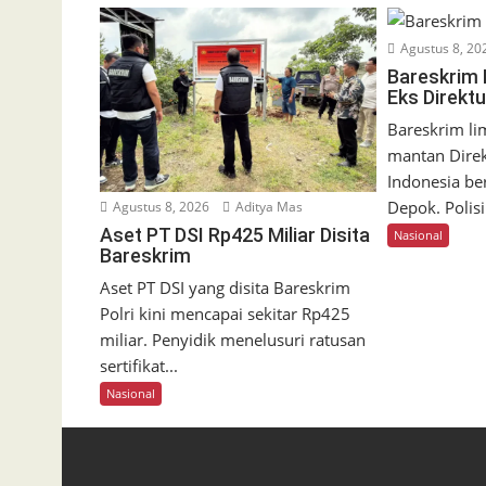
Agustus 8, 20
Bareskrim
Eks Direkt
Bareskrim li
mantan Direk
Indonesia ber
Depok. Polisi.
Agustus 8, 2026
Aditya Mas
Aset PT DSI Rp425 Miliar Disita
Nasional
Bareskrim
Aset PT DSI yang disita Bareskrim
Polri kini mencapai sekitar Rp425
miliar. Penyidik menelusuri ratusan
sertifikat...
Nasional