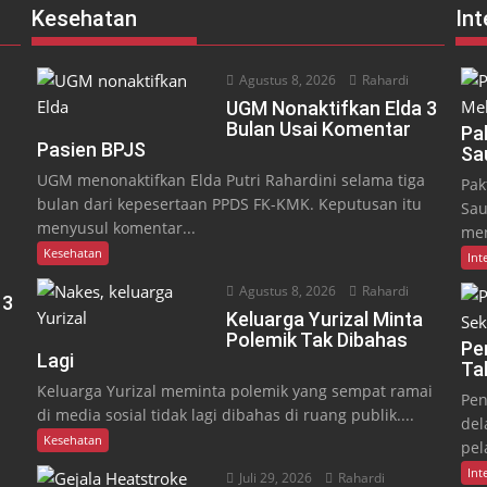
Kesehatan
Int
Agustus 8, 2026
Rahardi
UGM Nonaktifkan Elda 3
Bulan Usai Komentar
Pa
Pasien BPJS
Sa
UGM menonaktifkan Elda Putri Rahardini selama tiga
Pak
bulan dari kepesertaan PPDS FK-KMK. Keputusan itu
Sau
menyusul komentar...
men
Kesehatan
Int
Agustus 8, 2026
Rahardi
 3
Keluarga Yurizal Minta
Polemik Tak Dibahas
Pe
Lagi
Ta
a
Keluarga Yurizal meminta polemik yang sempat ramai
Pen
di media sosial tidak lagi dibahas di ruang publik....
del
Kesehatan
pel
Int
Juli 29, 2026
Rahardi