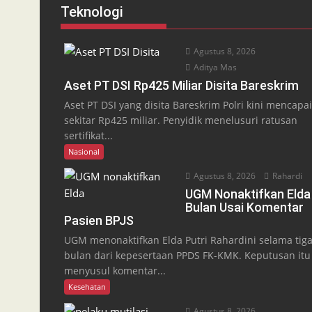
Teknologi
Agustus 8, 2026
Aditya Mas
Aset PT DSI Rp425 Miliar Disita Bareskrim
Aset PT DSI yang disita Bareskrim Polri kini mencapai
sekitar Rp425 miliar. Penyidik menelusuri ratusan
sertifikat...
Nasional
Agustus 8, 2026
Rahardi
UGM Nonaktifkan Elda
Bulan Usai Komentar
Pasien BPJS
UGM menonaktifkan Elda Putri Rahardini selama tig
bulan dari kepesertaan PPDS FK-KMK. Keputusan itu
menyusul komentar...
Kesehatan
Agustus 8, 2026