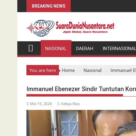
Skip
BREAKING NEWS
to
content
NASIONAL
DAERAH
INTERNASIONA
You are here
Home
Nasional
Immanuel Eb
Immanuel Ebenezer Sindir Tuntutan Koru
Mei 19, 2026
Aditya Mas