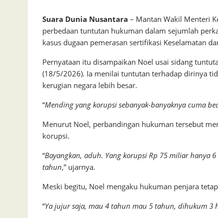
Suara Dunia Nusantara
– Mantan Wakil Menteri K
perbedaan tuntutan hukuman dalam sejumlah perkara
kasus dugaan pemerasan sertifikasi Keselamatan da
Pernyataan itu disampaikan Noel usai sidang tuntuta
(18/5/2026). Ia menilai tuntutan terhadap dirinya ti
kerugian negara lebih besar.
“
Mending yang korupsi sebanyak-banyaknya cuma be
Menurut Noel, perbandingan hukuman tersebut mem
korupsi.
“
Bayangkan, aduh. Yang korupsi Rp 75 miliar hanya 6 
tahun
,” ujarnya.
Meski begitu, Noel mengaku hukuman penjara tetap 
“
Ya jujur saja, mau 4 tahun mau 5 tahun, dihukum 3 ha