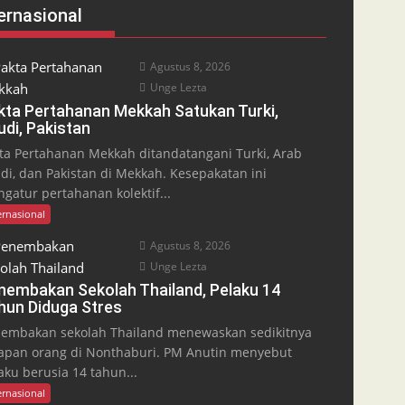
ernasional
Agustus 8, 2026
Unge Lezta
kta Pertahanan Mekkah Satukan Turki,
udi, Pakistan
ta Pertahanan Mekkah ditandatangani Turki, Arab
di, dan Pakistan di Mekkah. Kesepakatan ini
gatur pertahanan kolektif...
ernasional
Agustus 8, 2026
Unge Lezta
nembakan Sekolah Thailand, Pelaku 14
hun Diduga Stres
embakan sekolah Thailand menewaskan sedikitnya
apan orang di Nonthaburi. PM Anutin menyebut
aku berusia 14 tahun...
ernasional