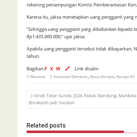
rekening penampungan Komisi Pemberantasan Korup
Karena itu, jaksa menetapkan uang pengganti yang 
“
Sehingga uang pengganti yang dibebankan kepada 
Rp1.435.000.000
,” ujar jaksa.
Apabila uang pengganti tersebut tidak dibayarkan
tahun.
Bagikan:
F
X
W
🔗
Link disalin
,
,
Nasional
Immanuel Ebenezer
Kasus Korupsi
Korupsi K3
Navigasi
Kirab Tatar Sunda 2026 Padati Bandung, Mahkota
pos
Binokasih Jadi Sorotan
Related posts