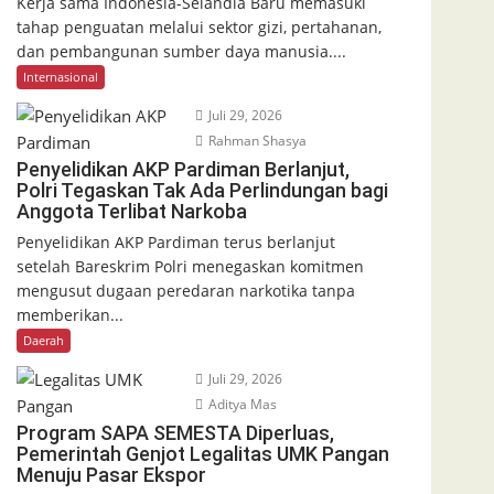
Kerja sama Indonesia-Selandia Baru memasuki
tahap penguatan melalui sektor gizi, pertahanan,
dan pembangunan sumber daya manusia....
Internasional
Juli 29, 2026
Rahman Shasya
Penyelidikan AKP Pardiman Berlanjut,
Polri Tegaskan Tak Ada Perlindungan bagi
Anggota Terlibat Narkoba
Penyelidikan AKP Pardiman terus berlanjut
setelah Bareskrim Polri menegaskan komitmen
mengusut dugaan peredaran narkotika tanpa
memberikan...
Daerah
Juli 29, 2026
Aditya Mas
Program SAPA SEMESTA Diperluas,
Pemerintah Genjot Legalitas UMK Pangan
Menuju Pasar Ekspor