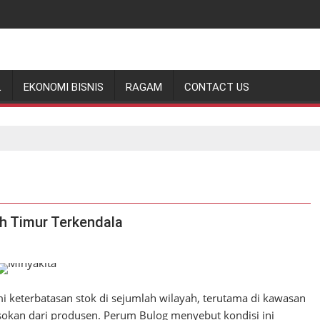
L
EKONOMI BISNIS
RAGAM
CONTACT US
ah Timur Terkendala
 keterbatasan stok di sejumlah wilayah, terutama di kawasan
sokan dari produsen. Perum Bulog menyebut kondisi ini