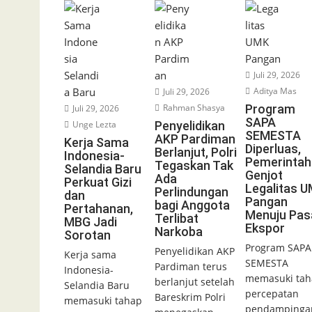
Juli 29, 2026
Aditya Mas
Juli 29, 2026
Rahman Shasya
Program
Juli 29, 2026
SAPA
Unge Lezta
Penyelidikan
SEMESTA
AKP Pardiman
Kerja Sama
Diperluas,
Berlanjut, Polri
Indonesia-
Pemerintah
Tegaskan Tak
Selandia Baru
Genjot
Ada
Perkuat Gizi
Legalitas 
Perlindungan
dan
Pangan
bagi Anggota
Pertahanan,
Menuju Pas
Terlibat
MBG Jadi
Ekspor
Narkoba
Sorotan
Program SAPA
Penyelidikan AKP
Kerja sama
SEMESTA
Pardiman terus
Indonesia-
memasuki tah
berlanjut setelah
Selandia Baru
percepatan
Bareskrim Polri
memasuki tahap
pendampinga