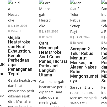
Juli 29, 2026
Rahardi
Juli 28, 2026
Gejala
Rahardi
Juni 29, 2026
Ju
Heatstroke
Cara
Rahardi
Un
dan Heat
Mencegah
Sarapan 2
Ke
Exhaustion,
Heatstroke
Telur Rebus
In
Kenali
Saat Cuaca
Menurut
Se
Perbedaan
Panas, Hidrasi
Menkes, Ini
Pe
UMK
agar
Rutin Jadi
Alasan Nakes
da
Penanganan
Langkah
Rutin
Pe
ar
Tepat
Utama
Mengonsumsi
MB
Gejala heatstroke
nya
So
Cara mencegah
dan heat
heatstroke perlu
Sarapan 2 telur
Ker
exhaustion perlu
dipahami saat
rebus menurut
Ind
ap
dikenali sejak
suhu udara
Menkes menjadi
Sel
dini. Memahami
meningkat.
salah satu
mem
n
perbedaan kedua