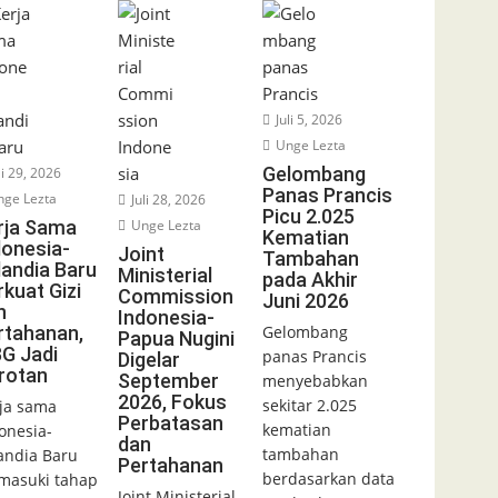
Juli 5, 2026
Unge Lezta
Gelombang
li 29, 2026
Panas Prancis
ge Lezta
Juli 28, 2026
Picu 2.025
rja Sama
Unge Lezta
Kematian
donesia-
Joint
Tambahan
landia Baru
Ministerial
pada Akhir
rkuat Gizi
Commission
Juni 2026
n
Indonesia-
rtahanan,
Gelombang
Papua Nugini
G Jadi
panas Prancis
Digelar
rotan
September
menyebabkan
2026, Fokus
sekitar 2.025
ja sama
Perbatasan
kematian
onesia-
dan
tambahan
andia Baru
Pertahanan
berdasarkan data
asuki tahap
Joint Ministerial