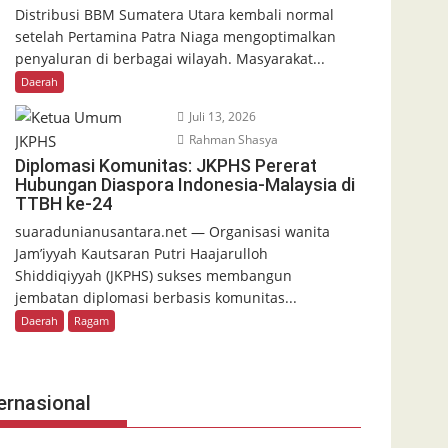
Distribusi BBM Sumatera Utara kembali normal
setelah Pertamina Patra Niaga mengoptimalkan
penyaluran di berbagai wilayah. Masyarakat...
Daerah
Juli 13, 2026
Rahman Shasya
Diplomasi Komunitas: JKPHS Pererat
Hubungan Diaspora Indonesia-Malaysia di
TTBH ke-24
suaradunianusantara.net — Organisasi wanita
Jam’iyyah Kautsaran Putri Haajarulloh
Shiddiqiyyah (JKPHS) sukses membangun
jembatan diplomasi berbasis komunitas...
Daerah
Ragam
ernasional