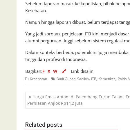
Sebelum laporan masuk ke kepolisian, pihak pelap
Kesehatan.
Namun hingga laporan dibuat, belum terdapat tangg
Yang jadi sorotan, penjelasan ITB kini menjadi da
alumni perguruan tinggi sebelum sistem regulasi m
Dalam konteks berbeda, polemik ini juga membuka 
tinggi dan profesi di Indonesia.
Bagikan:
F
X
W
🔗
Link disalin
,
,
,
Kesehatan
Budi Gunadi Sadikin
ITB
Kemenkes
Polda M
Navigasi
Harga Emas Antam di Palembang Turun Tajam, E
pos
Perhiasan Anjlok Rp14,2 Juta
Related posts