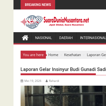
Skip
BREAKING NEWS
to
content
NASIONAL
DAERAH
INTERNASIONA
You are here
Home
Kesehatan
Laporan Gel
Laporan Gelar Insinyur Budi Gunadi Sad
Mei 19, 2026
Rahardi