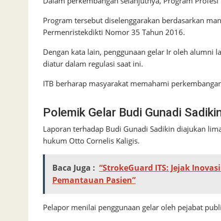
Dalam perkembangan selanjutnya, Program Profesi 
Program tersebut diselenggarakan berdasarkan man
Permenristekdikti Nomor 35 Tahun 2016.
Dengan kata lain, penggunaan gelar Ir oleh alumni l
diatur dalam regulasi saat ini.
ITB berharap masyarakat memahami perkembangan s
Polemik Gelar Budi Gunadi Sadiki
Laporan terhadap Budi Gunadi Sadikin diajukan lim
hukum Otto Cornelis Kaligis.
Baca Juga :
“StrokeGuard ITS: Jejak Inova
Pemantauan Pasien”
Pelapor menilai penggunaan gelar oleh pejabat publ