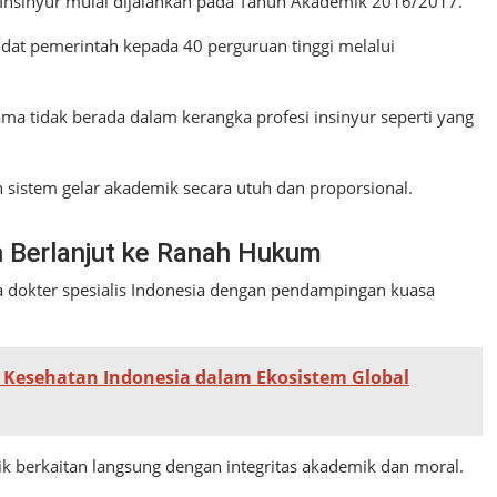
Insinyur mulai dijalankan pada Tahun Akademik 2016/2017.
dat pemerintah kepada 40 perguruan tinggi melalui
ama tidak berada dalam kerangka profesi insinyur seperti yang
istem gelar akademik secara utuh dan proporsional.
n Berlanjut ke Ranah Hukum
a dokter spesialis Indonesia dengan pendampingan kuasa
si Kesehatan Indonesia dalam Ekosistem Global
ik berkaitan langsung dengan integritas akademik dan moral.