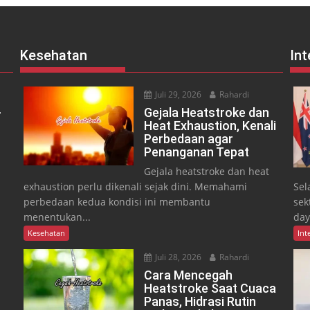
Kesehatan
Int
Juli 29, 2026
Rahardi
-
Gejala Heatstroke dan
Heat Exhaustion, Kenali
Perbedaan agar
Penanganan Tepat
Gejala heatstroke dan heat
exhaustion perlu dikenali sejak dini. Memahami
Sel
perbedaan kedua kondisi ini membantu
sek
menentukan...
day
Kesehatan
Int
Juli 28, 2026
Rahardi
Cara Mencegah
Heatstroke Saat Cuaca
Panas, Hidrasi Rutin