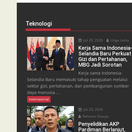
Teknologi
Juli 29, 2026
Unge Lezta
Kerja Sama Indonesia
Selandia Baru Perkuat
Gizi dan Pertahanan,
MBG Jadi Sorotan
Kerja sama Indonesia-
Selandia Baru memasuki tahap penguatan melalui
sektor gizi, pertahanan, dan pembangunan sumber
daya manusia....
Internasional
Juli 29, 2026
Rahman Shasya
Penyelidikan AKP
Pardiman Berlanjut,