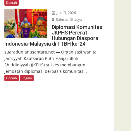
Daerah
Juli 13, 2026
Rahman Shasya
Diplomasi Komunitas:
JKPHS Pererat
Hubungan Diaspora
Indonesia-Malaysia di TTBH ke-24
suaradunianusantara.net — Organisasi wanita
Jam’iyyah Kautsaran Putri Haajarulloh
Shiddiqiyyah (JKPHS) sukses membangun
jembatan diplomasi berbasis komunitas...
Daerah
Ragam