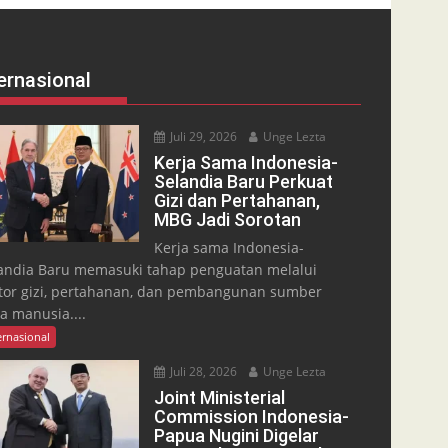
ernasional
Juli 29, 2026
Unge Lezta
Kerja Sama Indonesia-
Selandia Baru Perkuat
Gizi dan Pertahanan,
MBG Jadi Sorotan
Kerja sama Indonesia-
andia Baru memasuki tahap penguatan melalui
tor gizi, pertahanan, dan pembangunan sumber
a manusia....
ernasional
Juli 28, 2026
Unge Lezta
Joint Ministerial
Commission Indonesia-
Papua Nugini Digelar