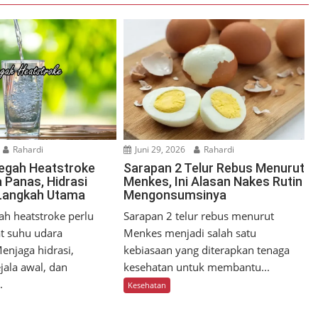
Rahardi
Juni 29, 2026
Rahardi
egah Heatstroke
Sarapan 2 Telur Rebus Menurut
 Panas, Hidrasi
Menkes, Ini Alasan Nakes Rutin
 Langkah Utama
Mengonsumsinya
h heatstroke perlu
Sarapan 2 telur rebus menurut
t suhu udara
Menkes menjadi salah satu
enjaga hidrasi,
kebiasaan yang diterapkan tenaga
jala awal, dan
kesehatan untuk membantu...
.
Kesehatan