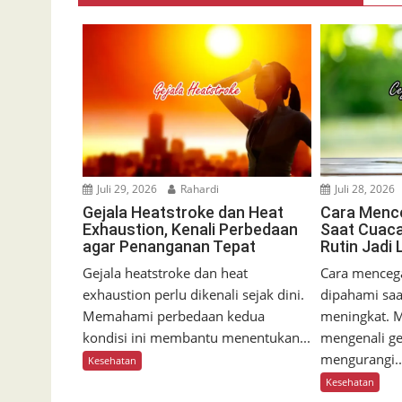
Juli 29, 2026
Rahardi
Juli 28, 2026
Gejala Heatstroke dan Heat
Cara Menc
Exhaustion, Kenali Perbedaan
Saat Cuaca
agar Penanganan Tepat
Rutin Jadi
Gejala heatstroke dan heat
Cara mencega
exhaustion perlu dikenali sejak dini.
dipahami saa
Memahami perbedaan kedua
meningkat. M
kondisi ini membantu menentukan...
mengenali ge
mengurangi..
Kesehatan
Kesehatan