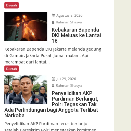
Daerah
Agustus 8, 2026
Rahman Shasya
Kebakaran Bapenda
DKI Meluas ke Lantai
16
Kebakaran Bapenda DKI Jakarta melanda gedung
di Gambir, Jakarta Pusat, Jumat malam. Api
merambat dari lantai...
Daerah
Juli 29, 2026
Rahman Shasya
Penyelidikan AKP
Pardiman Berlanjut,
Polri Tegaskan Tak
Ada Perlindungan bagi Anggota Terlibat
Narkoba
Penyelidikan AKP Pardiman terus berlanjut
setelah Bareskrim Polri menegaskan komitmen