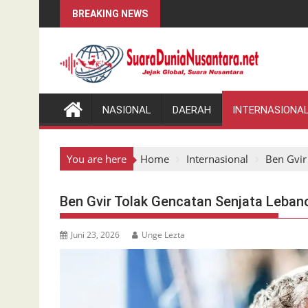
Skip
BREAKING NEWS
to
content
NASIONAL
DAERAH
INTERNASIONA
You are here
Home
Internasional
Ben Gvir
Ben Gvir Tolak Gencatan Senjata Leba
Juni 23, 2026
Unge Lezta