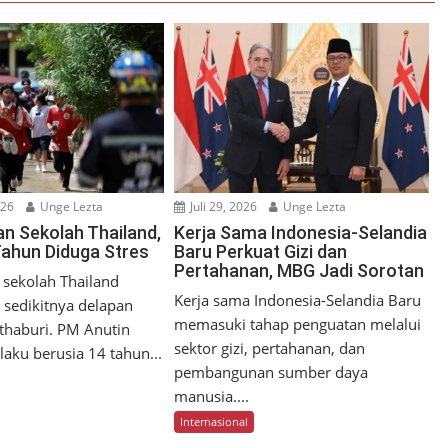
026
Unge Lezta
Juli 29, 2026
Unge Lezta
 Sekolah Thailand,
Kerja Sama Indonesia-Selandia
Tahun Diduga Stres
Baru Perkuat Gizi dan
Pertahanan, MBG Jadi Sorotan
sekolah Thailand
Kerja sama Indonesia-Selandia Baru
sedikitnya delapan
memasuki tahap penguatan melalui
thaburi. PM Anutin
sektor gizi, pertahanan, dan
aku berusia 14 tahun...
pembangunan sumber daya
manusia....
Internasional