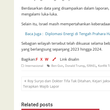
Berdasarkan data yang disampaikan dalam laporan, l
mengalami luka-luka.
Selain itu, Israel masih mempertahankan keberadaa
Baca Juga :
Diplomasi Energi di Tengah Prahara 
Sebagian wilayah tersebut telah dikuasai selama be
yang berlangsung sepanjang 2023 hingga 2024.
Bagikan:
F
X
W
🔗
Link disalin
,
,
,
Internasional
Ben Gvir
Donald Trump
ISRAEL
Konflik 
Navigasi
Roy Suryo dan Dokter Tifa Tak Ditahan, Kejari Jaks
pos
Terapkan Wajib Lapor
Related posts