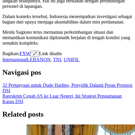
langkah selanjutnya. Hal ini juga berkaitan dengan perlindungan
personel di lapangan.
Dalam konteks tersebut, Indonesia menempatkan investigasi sebagai
bagian dari upaya menjaga akuntabilitas dalam misi perdamaian.
Menlu Sugiono terus memantau perkembangan situasi dan
memastikan komunikasi diplomatik berjalan di tengah kondisi yang
semakin kompleks.
Bagikan:
F
X
W
Link disalin
🔗
Internasional
LEBANON
,
TNI
,
UNIFIL
Navigasi pos
32 Pertanyaan untuk Dude Harlino, Penyidik Dalami Peran Promosi
DSI
Bareskrim Cegah AS ke Luar Negeri, Ini Strategi Pengamanan
Kasus DSI
Related posts