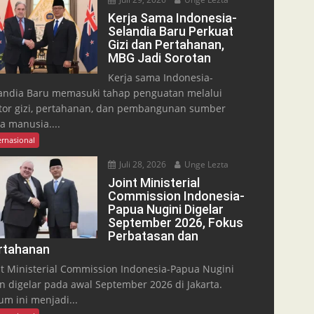
Kerja Sama Indonesia-
Selandia Baru Perkuat
Gizi dan Pertahanan,
MBG Jadi Sorotan
Kerja sama Indonesia-
andia Baru memasuki tahap penguatan melalui
tor gizi, pertahanan, dan pembangunan sumber
a manusia....
ernasional
Juli 28, 2026
Unge Lezta
Joint Ministerial
Commission Indonesia-
Papua Nugini Digelar
September 2026, Fokus
Perbatasan dan
rtahanan
nt Ministerial Commission Indonesia-Papua Nugini
n digelar pada awal September 2026 di Jakarta.
um ini menjadi...