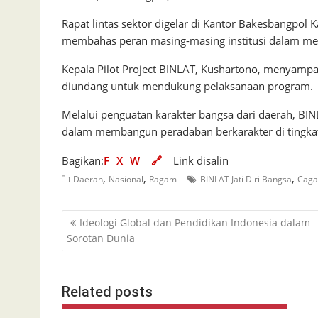
Rapat lintas sektor digelar di Kantor Bakesbangpol 
membahas peran masing-masing institusi dalam me
Kepala Pilot Project BINLAT, Kushartono, menyamp
diundang untuk mendukung pelaksanaan program.
Melalui penguatan karakter bangsa dari daerah, BIN
dalam membangun peradaban berkarakter di tingkat
Bagikan:
F
X
W
🔗
Link disalin
,
,
,
Daerah
Nasional
Ragam
BINLAT Jati Diri Bangsa
Caga
Navigasi
Ideologi Global dan Pendidikan Indonesia dalam
pos
Sorotan Dunia
Related posts