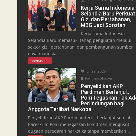
Kerja Sama Indonesia
Selandia Baru Perkuat
Gizi dan Pertahanan,
MBG Jadi Sorotan
Kerja sama Indonesia-
Selandia Baru memasuki tahap penguatan melalui
sektor gizi, pertahanan, dan pembangunan sumber
daya manusia....
Internasional
Juli 29, 2026
Rahman Shasya
Penyelidikan AKP
Pardiman Berlanjut,
Polri Tegaskan Tak Ad
Perlindungan bagi
Anggota Terlibat Narkoba
Penyelidikan AKP Pardiman terus berlanjut setelah
Bareskrim Polri menegaskan komitmen mengusut
dugaan peredaran narkotika tanpa memberikan...