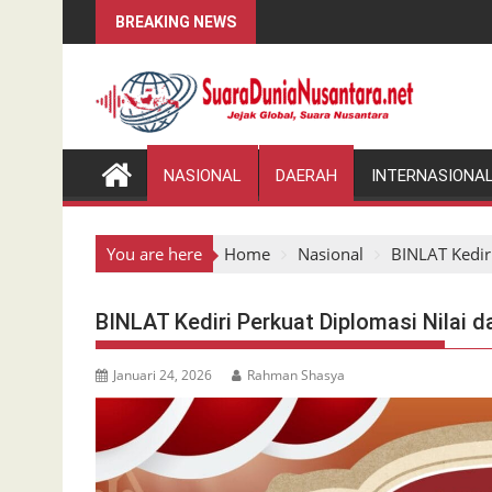
Skip
BREAKING NEWS
to
content
NASIONAL
DAERAH
INTERNASIONA
You are here
Home
Nasional
BINLAT Kediri
BINLAT Kediri Perkuat Diplomasi Nilai d
Januari 24, 2026
Rahman Shasya