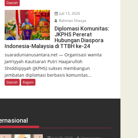
Daerah
Juli 13, 2026
Rahman Shasya
Diplomasi Komunitas:
JKPHS Pererat
Hubungan Diaspora
Indonesia-Malaysia di TTBH ke-24
suaradunianusantara.net — Organisasi wanita
Jam’iyyah Kautsaran Putri Haajarulloh
Shiddiqiyyah (JKPHS) sukses membangun
jembatan diplomasi berbasis komunitas...
Daerah
Ragam
ernasional
Juli 29, 2026
Unge Lezta