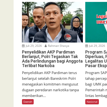
Juli 29, 2026
Rahman Shasya
Juli 29, 2026
Penyelidikan AKP Pardiman
Program 
Berlanjut, Polri Tegaskan Tak
Diperluas,
Ada Perlindungan bagi Anggota
Legalitas 
Terlibat Narkoba
Pasar Eksp
Penyelidikan AKP Pardiman terus
Program SA
berlanjut setelah Bareskrim Polri
tahap perce
menegaskan komitmen mengusut
bagi UMK pa
dugaan peredaran narkotika tanpa
Pemerintah 
memberikan...
lintas lembag
Daerah
Nasional