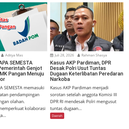
Aditya Mas
Juli 28, 2026
Rahman Shasya
SAPA SEMESTA
Kasus AKP Pardiman, DPR
 Pemerintah Genjot
Desak Polri Usut Tuntas
UMK Pangan Menuju
Dugaan Keterlibatan Peredaran
or
Narkoba
PA SEMESTA memasuki
Kasus AKP Pardiman menjadi
patan pendampingan
sorotan setelah anggota Komisi III
ngan olahan.
DPR RI mendesak Polri mengusut
memperkuat kolaborasi
tuntas dugaan...
a...
Daerah