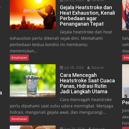
-
Gejala Heatstroke dan
Heat Exhaustion, Kenali
Perbedaan agar
Penanganan Tepat
Gejala heatstroke dan heat
exhaustion perlu dikenali sejak dini. Memahami
Sel
perbedaan kedua kondisi ini membantu
sek
menentukan...
day
Kesehatan
Int
Juli 28, 2026
Rahardi
Cara Mencegah
Heatstroke Saat Cuaca
Panas, Hidrasi Rutin
Jadi Langkah Utama
a
Cara mencegah heatstroke
Pe
perlu dipahami saat suhu udara meningkat. Menjaga
Joi
hidrasi, mengenali gejala awal, dan mengurangi...
aka
Kesehatan
For
Juni 29, 2026
Rahardi