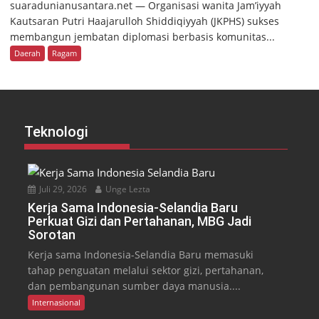
suaradunianusantara.net — Organisasi wanita Jam’iyyah
Kautsaran Putri Haajarulloh Shiddiqiyyah (JKPHS) sukses
membangun jembatan diplomasi berbasis komunitas...
Daerah
Ragam
Teknologi
Juli 29, 2026
Unge Lezta
Kerja Sama Indonesia-Selandia Baru
Perkuat Gizi dan Pertahanan, MBG Jadi
Sorotan
Kerja sama Indonesia-Selandia Baru memasuki
tahap penguatan melalui sektor gizi, pertahanan,
dan pembangunan sumber daya manusia....
Internasional