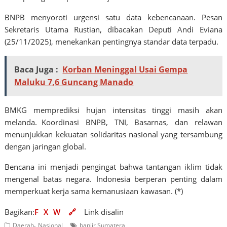
BNPB menyoroti urgensi satu data kebencanaan. Pesan
Sekretaris Utama Rustian, dibacakan Deputi Andi Eviana
(25/11/2025), menekankan pentingnya standar data terpadu.
Baca Juga :
Korban Meninggal Usai Gempa
Maluku 7,6 Guncang Manado
BMKG memprediksi hujan intensitas tinggi masih akan
melanda. Koordinasi BNPB, TNI, Basarnas, dan relawan
menunjukkan kekuatan solidaritas nasional yang tersambung
dengan jaringan global.
Bencana ini menjadi pengingat bahwa tantangan iklim tidak
mengenal batas negara. Indonesia berperan penting dalam
memperkuat kerja sama kemanusiaan kawasan. (*)
Bagikan:
F
X
W
🔗
Link disalin
,
Daerah
Nasional
banjir Sumatera