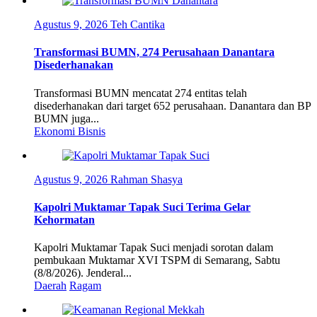
Agustus 9, 2026
Teh Cantika
Transformasi BUMN, 274 Perusahaan Danantara
Disederhanakan
Transformasi BUMN mencatat 274 entitas telah
disederhanakan dari target 652 perusahaan. Danantara dan BP
BUMN juga...
Ekonomi Bisnis
Agustus 9, 2026
Rahman Shasya
Kapolri Muktamar Tapak Suci Terima Gelar
Kehormatan
Kapolri Muktamar Tapak Suci menjadi sorotan dalam
pembukaan Muktamar XVI TSPM di Semarang, Sabtu
(8/8/2026). Jenderal...
Daerah
Ragam