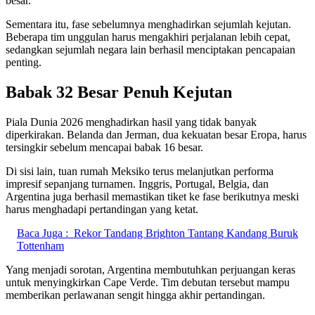
besar.
Sementara itu, fase sebelumnya menghadirkan sejumlah kejutan.
Beberapa tim unggulan harus mengakhiri perjalanan lebih cepat,
sedangkan sejumlah negara lain berhasil menciptakan pencapaian
penting.
Babak 32 Besar Penuh Kejutan
Piala Dunia 2026 menghadirkan hasil yang tidak banyak
diperkirakan. Belanda dan Jerman, dua kekuatan besar Eropa, harus
tersingkir sebelum mencapai babak 16 besar.
Di sisi lain, tuan rumah Meksiko terus melanjutkan performa
impresif sepanjang turnamen. Inggris, Portugal, Belgia, dan
Argentina juga berhasil memastikan tiket ke fase berikutnya meski
harus menghadapi pertandingan yang ketat.
Baca Juga :
Rekor Tandang Brighton Tantang Kandang Buruk
Tottenham
Yang menjadi sorotan, Argentina membutuhkan perjuangan keras
untuk menyingkirkan Cape Verde. Tim debutan tersebut mampu
memberikan perlawanan sengit hingga akhir pertandingan.