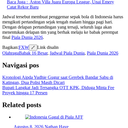
Baca Juga :
Aston Villa Juara Europa League, Unai Emery
Catat Rekor Baru
Jadwal tersebut membuat penggemar sepak bola di Indonesia harus
mengikuti pertandingan sejak tengah malam hingga pagi hari.
Dengan delapan pertandingan yang tersaji, seluruh laga akan
menentukan delapan tim yang berhak melaju ke babak perempat
final
Piala Dunia 2026
.
Bagikan:
F
X
W
Link disalin
🔗
Olahraga
Babak 16 Besar
,
Jadwal Piala Dunia
,
Piala Dunia 2026
Navigasi pos
Kronologi Aipda Yudhie Gugur saat Gerebek Bandar Sabu di
Katingan, Dua Polisi Masih Dicari
Bupati Langkat Jadi Tersangka OTT KPK, Diduga Minta Fee
Proyek hingga 17 Persen
Related posts
Agustus 8, 2026
Nathan Haye