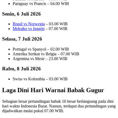
Paraguay vs Prancis – 04.00 WIB
Senin, 6 Juli 2026
Brasil vs Norwegia
– 03.00 WIB
Meksiko vs Inggris
– 07.00 WIB
Selasa, 7 Juli 2026
Portugal vs Spanyol – 02.00 WIB
Amerika Serikat vs Belgia – 07.00 WIB
Argentina vs Mesir – 23.00 WIB
Rabu, 8 Juli 2026
Swiss vs Kolombia – 03.00 WIB
Laga Dini Hari Warnai Babak Gugur
Sebagian besar pertandingan babak 16 besar berlangsung pada dini
hari waktu Indonesia Barat. Namun, terdapat dua pertandingan yang
dijadwalkan mulai pukul 07.00 WIB.