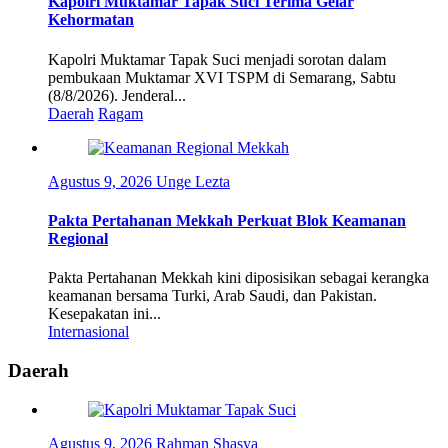
Kapolri Muktamar Tapak Suci Terima Gelar
Kehormatan
Kapolri Muktamar Tapak Suci menjadi sorotan dalam
pembukaan Muktamar XVI TSPM di Semarang, Sabtu
(8/8/2026). Jenderal...
Daerah
Ragam
Agustus 9, 2026
Unge Lezta
Pakta Pertahanan Mekkah Perkuat Blok Keamanan
Regional
Pakta Pertahanan Mekkah kini diposisikan sebagai kerangka
keamanan bersama Turki, Arab Saudi, dan Pakistan.
Kesepakatan ini...
Internasional
Daerah
Agustus 9, 2026
Rahman Shasya