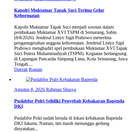
Kapolri Muktamar Tapak Suci Terima Gelar
Kehormatan
Kapolri Muktamar Tapak Suci menjadi sorotan dalam
pembukaan Muktamar XVI TSPM di Semarang, Sabtu
(8/8/2026). Jenderal Listyo Sigit Prabowo menerima
penganugerahan anggota kehormatan. Jenderal Listyo Sigit
Prabowo menghadiri apel pembukaan Muktamar XVI Tapak
Suci Putera Muhammadiyah (TSPM). Kegiatan berlangsung
di Lapangan Pancasila Simpang Lima, Kota Semarang, Jawa
Tengah....
Daerah
Ragam
Agustus 8, 2026
Rahman Shasya
Puslabfor Polri Selidiki Penyebab Kebakaran Bapenda
DKI
Puslabfor Polri sudah berada di lokasi kebakaran Bapenda
DKI Jakarta. Namun, tim masih menunggu gedung
dinyatakan...