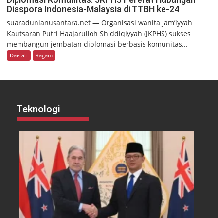
Diaspora Indonesia-Malaysia di TTBH ke-24
suaradunianusantara.net — Organisasi wanita Jam’iyyah
Kautsaran Putri Haajarulloh Shiddiqiyyah (JKPHS) sukses
membangun jembatan diplomasi berbasis komunitas...
Daerah
Ragam
Teknologi