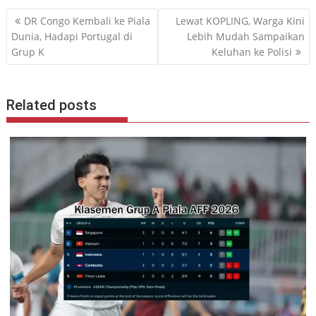
Navigasi
DR Congo Kembali ke Piala
Lewat KOPLING, Warga Kini
pos
Dunia, Hadapi Portugal di
Lebih Mudah Sampaikan
Grup K
Keluhan ke Polisi
Related posts