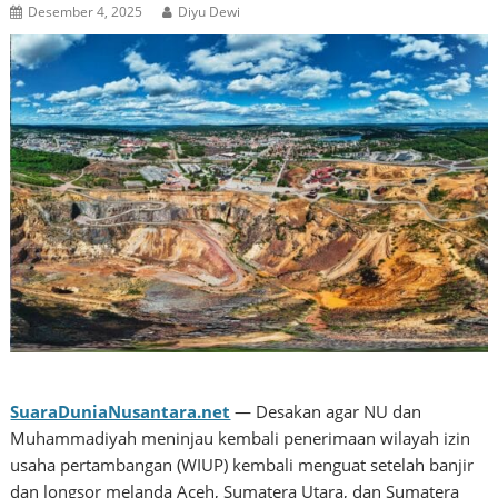
Desember 4, 2025
Diyu Dewi
SuaraDuniaNusantara.net
— Desakan agar NU dan
Muhammadiyah meninjau kembali penerimaan wilayah izin
usaha pertambangan (WIUP) kembali menguat setelah banjir
dan longsor melanda Aceh, Sumatera Utara, dan Sumatera