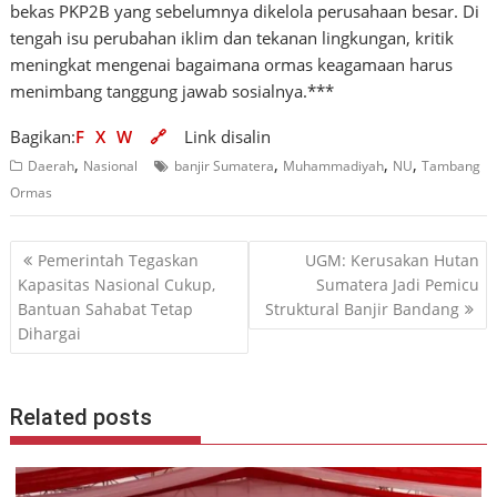
bekas PKP2B yang sebelumnya dikelola perusahaan besar. Di
tengah isu perubahan iklim dan tekanan lingkungan, kritik
meningkat mengenai bagaimana ormas keagamaan harus
menimbang tanggung jawab sosialnya.***
Bagikan:
F
X
W
🔗
Link disalin
,
,
,
,
Daerah
Nasional
banjir Sumatera
Muhammadiyah
NU
Tambang
Ormas
Navigasi
Pemerintah Tegaskan
UGM: Kerusakan Hutan
pos
Kapasitas Nasional Cukup,
Sumatera Jadi Pemicu
Bantuan Sahabat Tetap
Struktural Banjir Bandang
Dihargai
Related posts