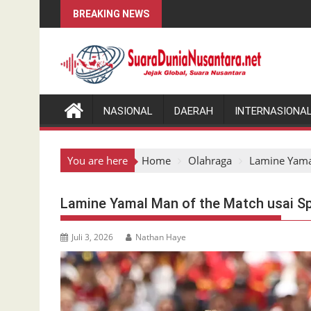
Skip
BREAKING NEWS
to
content
NASIONAL
DAERAH
INTERNASIONA
You are here
Home
Olahraga
Lamine Yamal
Lamine Yamal Man of the Match usai Sp
Juli 3, 2026
Nathan Haye