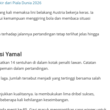
kir dari Piala Dunia 2026
g kali memaksa lini belakang Austria bekerja keras. Ia
i kemampuan menggiring bola dan membaca situasi
erhadap jalannya pertandingan tetap terlihat jelas hingga
si Yamal
atkan 14 sentuhan di dalam kotak penalti lawan. Catatan
 pemain dalam pertandingan.
laga. Jumlah tersebut menjadi yang tertinggi bersama salah
njukkan kualitasnya. Ia membukukan lima dribel sukses,
 beberapa kali kehilangan keseimbangan.
pada menit ke-85. Gavi masuk menggantikan sang winger untuk