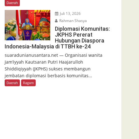
Daerah
Juli 13, 2026
Rahman Shasya
Diplomasi Komunitas:
JKPHS Pererat
Hubungan Diaspora
Indonesia-Malaysia di TTBH ke-24
suaradunianusantara.net — Organisasi wanita
Jam’iyyah Kautsaran Putri Haajarulloh
Shiddiqiyyah (JKPHS) sukses membangun
jembatan diplomasi berbasis komunitas...
Daerah
Ragam