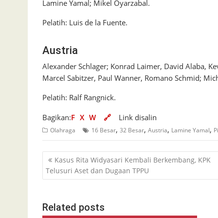
Lamine Yamal; Mikel Oyarzabal.
Pelatih: Luis de la Fuente.
Austria
Alexander Schlager; Konrad Laimer, David Alaba, Kev
Marcel Sabitzer, Paul Wanner, Romano Schmid; Mich
Pelatih: Ralf Rangnick.
Bagikan:
F
X
W
🔗
Link disalin
,
,
,
,
Olahraga
16 Besar
32 Besar
Austria
Lamine Yamal
P
Navigasi
Kasus Rita Widyasari Kembali Berkembang, KPK
pos
Telusuri Aset dan Dugaan TPPU
Related posts