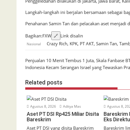
Penggeledahan dilakukan di Jakarta, Jawa Barat, Ka
Langkah-langkah ini berjalan bersamaan sebagai bag
Penahanan Samin Tan dan pelacakan aset menjadi dua
Bagikan:
F
X
W
🔗
Link disalin
Crazy Rich
,
KPK
,
PT AKT
,
Samin Tan
,
Tamb
Nasional
Navigasi
Penjualan 10 Menit Tembus 1 Juta, Skala Fanbase B
Indonesia Kecam Serangan Israel yang Tewaskan Praj
pos
Related posts
Agustus 8, 2026
Aditya Mas
Agustus 8, 20
Aset PT DSI Rp425 Miliar Disita
Bareskrim
Bareskrim
Eks Direkt
Aset PT DSI yang disita Bareskrim
Bareskrim li