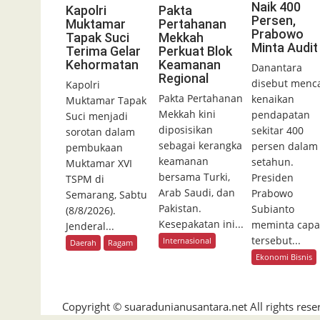
Naik 400
Kapolri
Pakta
Persen,
Muktamar
Pertahanan
Prabowo
Tapak Suci
Mekkah
Minta Audit
Terima Gelar
Perkuat Blok
Kehormatan
Keamanan
Danantara
Regional
disebut menca
Kapolri
Pakta Pertahanan
kenaikan
Muktamar Tapak
Mekkah kini
pendapatan
Suci menjadi
diposisikan
sekitar 400
sorotan dalam
sebagai kerangka
persen dalam
pembukaan
keamanan
setahun.
Muktamar XVI
bersama Turki,
Presiden
TSPM di
Arab Saudi, dan
Prabowo
Semarang, Sabtu
Pakistan.
Subianto
(8/8/2026).
Kesepakatan ini...
meminta capa
Jenderal...
tersebut...
Internasional
Daerah
Ragam
Ekonomi Bisnis
Copyright © suaradunianusantara.net All rights rese