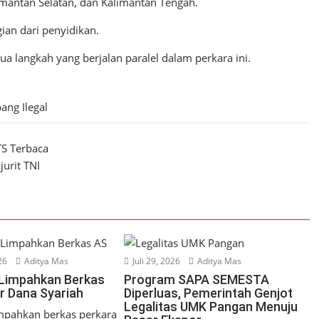
limantan Selatan, dan Kalimantan Tengah.
ian dari penyidikan.
 langkah yang berjalan paralel dalam perkara ini.
ang Ilegal
TS Terbaca
urit TNI
26
Aditya Mas
Juli 29, 2026
Aditya Mas
 Limpahkan Berkas
Program SAPA SEMESTA
ur Dana Syariah
Diperluas, Pemerintah Genjot
Legalitas UMK Pangan Menuju
mpahkan berkas perkara