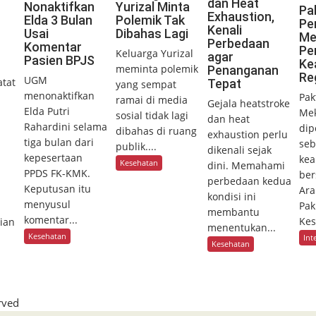
dan Heat
Nonaktifkan
Yurizal Minta
Pa
Exhaustion,
Elda 3 Bulan
Polemik Tak
Pe
Kenali
Usai
Dibahas Lagi
Me
Perbedaan
Komentar
Pe
Keluarga Yurizal
agar
Pasien BPJS
Ke
meminta polemik
Penanganan
Re
UGM
tat
Tepat
yang sempat
menonaktifkan
Pak
ramai di media
Gejala heatstroke
Elda Putri
Mek
sosial tidak lagi
dan heat
Rahardini selama
dip
dibahas di ruang
exhaustion perlu
tiga bulan dari
seb
publik....
dikenali sejak
kepesertaan
ke
Kesehatan
dini. Memahami
PPDS FK-KMK.
ber
perbedaan kedua
Keputusan itu
Ara
kondisi ini
menyusul
Pak
membantu
komentar...
Kes
ian
menentukan...
Kesehatan
Int
Kesehatan
rved