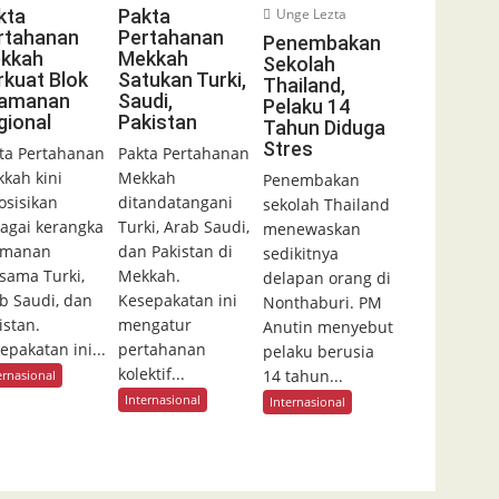
kta
Pakta
Unge Lezta
rtahanan
Pertahanan
Penembakan
kkah
Mekkah
Sekolah
rkuat Blok
Satukan Turki,
Thailand,
amanan
Saudi,
Pelaku 14
gional
Pakistan
Tahun Diduga
Stres
ta Pertahanan
Pakta Pertahanan
kah kini
Mekkah
Penembakan
osisikan
ditandatangani
sekolah Thailand
agai kerangka
Turki, Arab Saudi,
menewaskan
amanan
dan Pakistan di
sedikitnya
sama Turki,
Mekkah.
delapan orang di
b Saudi, dan
Kesepakatan ini
Nonthaburi. PM
istan.
mengatur
Anutin menyebut
epakatan ini...
pertahanan
pelaku berusia
kolektif...
14 tahun...
ernasional
Internasional
Internasional