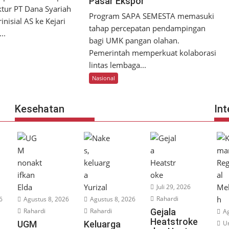
Pasar Ekspor
tur PT Dana Syariah
Program SAPA SEMESTA memasuki
inisial AS ke Kejari
tahap percepatan pendampingan
..
bagi UMK pangan olahan.
Pemerintah memperkuat kolaborasi
lintas lembaga...
Nasional
Kesehatan
Int
Juli 29, 2026
Rahardi
6
Agustus 8, 2026
Agustus 8, 2026
Rahardi
Rahardi
Gejala
Ag
Heatstroke
UGM
Keluarga
Un