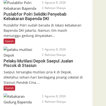
Agustus 8, 2026
Rahman Shasya
Puslabfor Polri Selidiki Penyebab
Kebakaran Bapenda DKI
Puslabfor Polri sudah berada di lokasi kebakaran
Bapenda DKI Jakarta. Namun, tim masih
menunggu gedung dinyatakan...
Daerah
Agustus 8, 2026
Rahman Shasya
Pelaku Mutilasi Depok Saepul Jualan
Piscok di Stasiun
Saepul, tersangka mutilasi pria K di Depok,
diketahui sehari-hari berdagang pisang cokelat di
Stasiun Pondok Cina....
Daerah
Agustus 8, 2026
Rahman Shasya