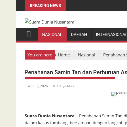
Skip
BREAKING NEWS
to
content
NASIONAL
DAERAH
INTERNASIONA
You are here
Home
Nasional
Penahanan 
Penahanan Samin Tan dan Perburuan A
April 2, 2026
Aditya Mas
Suara Dunia Nusantara
– Penahanan Samin Tan di
dalam kasus tambang, bersamaan dengan langkah pe