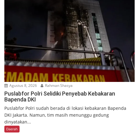
Agustus 8, 2026
Rahman Shasya
Puslabfor Polri Selidiki Penyebab Kebakaran
Bapenda DKI
Puslabfor Polri sudah berada di lokasi kebakaran Bapenda
DKI Jakarta. Namun, tim masih menunggu gedung
dinyatakan...
Daerah