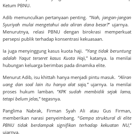
Ketum PBNU.
Adib memunculkan pertanyaan penting. “
Nah, jangan-jangan
Syuriyah mulai mengetahui ada aliran dana besar?
” ujarnya.
Menurutnya, relasi PBNU dengan birokrasi memperkuat
persepsi publik terhadap konsentrasi kekuasaan.
Ia juga menyinggung kasus kuota haji. “
Yang tidak beruntung
adalah Yaqut terseret kasus Kuota Haji,
” katanya. Ia menilai
hubungan keluarga berimbas pada dinamika elite.
Menurut Adib, isu khittah hanya menjadi pintu masuk. “
Aliran
uang dan soal lain itu hanya alat saja,”
ujarnya. Ia menilai
proses hukum lamban
.
“
KPK sudah membidik sejak lama,
tetapi belum jelas
,” tegasnya.
Panglima Nabrak, Firman Syah Ali atau Gus Firman,
memberikan narasi penyeimbang. “
Gempa struktural di elite
PBNU tidak berdampak signifikan terhadap kekuatan NU
,”
ujarnya.