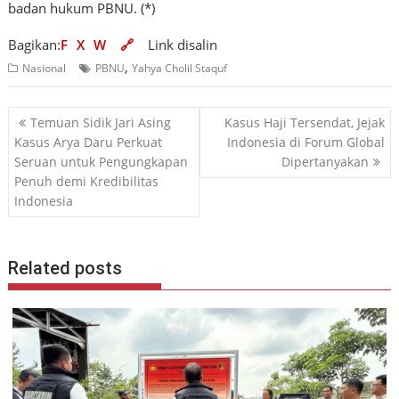
badan hukum PBNU. (*)
Bagikan:
F
X
W
🔗
Link disalin
,
Nasional
PBNU
Yahya Cholil Staquf
Navigasi
Temuan Sidik Jari Asing
Kasus Haji Tersendat, Jejak
pos
Kasus Arya Daru Perkuat
Indonesia di Forum Global
Seruan untuk Pengungkapan
Dipertanyakan
Penuh demi Kredibilitas
Indonesia
Related posts