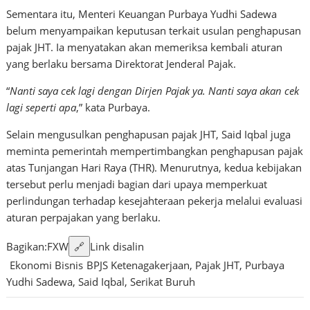
Sementara itu, Menteri Keuangan
Purbaya Yudhi Sadewa
belum menyampaikan keputusan terkait usulan penghapusan
pajak JHT. Ia menyatakan akan memeriksa kembali aturan
yang berlaku bersama Direktorat Jenderal Pajak.
“
Nanti saya cek lagi dengan Dirjen Pajak ya. Nanti saya akan cek
lagi seperti apa
,” kata Purbaya.
Selain mengusulkan penghapusan pajak JHT, Said Iqbal juga
meminta pemerintah mempertimbangkan penghapusan pajak
atas Tunjangan Hari Raya (THR). Menurutnya, kedua kebijakan
tersebut perlu menjadi bagian dari upaya memperkuat
perlindungan terhadap kesejahteraan pekerja melalui evaluasi
aturan perpajakan yang berlaku.
Bagikan:
F
X
W
🔗
Link disalin
Ekonomi Bisnis
BPJS Ketenagakerjaan
,
Pajak JHT
,
Purbaya
Yudhi Sadewa
,
Said Iqbal
,
Serikat Buruh