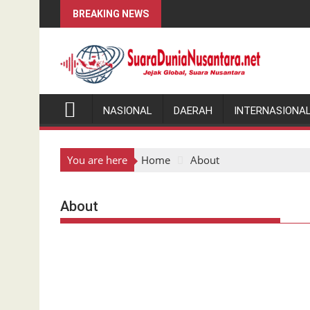
Skip
BREAKING NEWS
to
content
NASIONAL
DAERAH
INTERNASIONA
You are here
Home
About
About