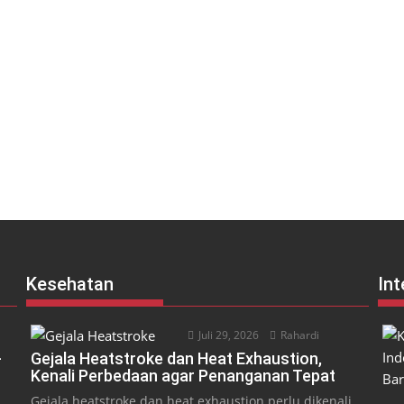
Kesehatan
Int
Juli 29, 2026
Rahardi
-
Gejala Heatstroke dan Heat Exhaustion,
Kenali Perbedaan agar Penanganan Tepat
Gejala heatstroke dan heat exhaustion perlu dikenali