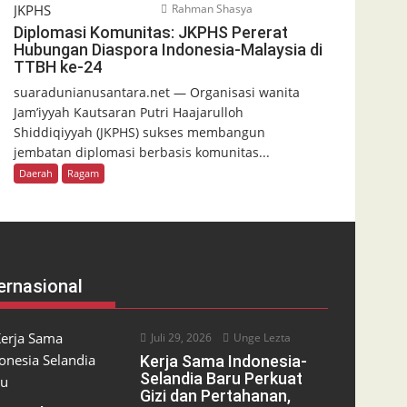
Rahman Shasya
Diplomasi Komunitas: JKPHS Pererat
Hubungan Diaspora Indonesia-Malaysia di
TTBH ke-24
suaradunianusantara.net — Organisasi wanita
Jam’iyyah Kautsaran Putri Haajarulloh
Shiddiqiyyah (JKPHS) sukses membangun
jembatan diplomasi berbasis komunitas...
Daerah
Ragam
ernasional
Juli 29, 2026
Unge Lezta
Kerja Sama Indonesia-
Selandia Baru Perkuat
Gizi dan Pertahanan,