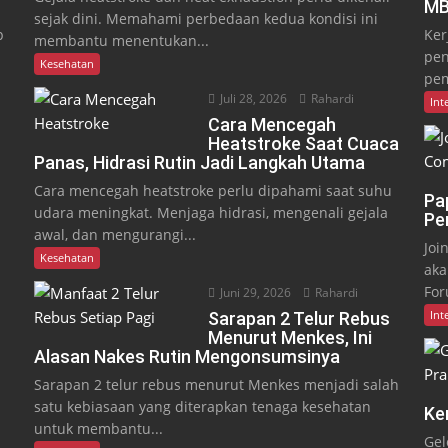
MB
sejak dini. Memahami perbedaan kedua kondisi ini
p
Ker
membantu menentukan...
pen
Kesehatan
pem
Juli 28, 2026
Rahardi
Int
Cara Mencegah
Heatstroke Saat Cuaca
Panas, Hidrasi Rutin Jadi Langkah Utama
Cara mencegah heatstroke perlu dipahami saat suhu
Pa
udara meningkat. Menjaga hidrasi, mengenali gejala
Pe
awal, dan mengurangi...
Joi
Kesehatan
aka
For
Juni 29, 2026
Rahardi
Int
Sarapan 2 Telur Rebus
Menurut Menkes, Ini
Alasan Nakes Rutin Mengonsumsinya
Sarapan 2 telur rebus menurut Menkes menjadi salah
satu kebiasaan yang diterapkan tenaga kesehatan
Ke
untuk membantu...
Gel