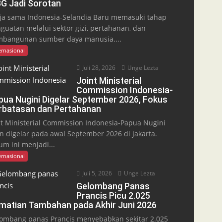
G Jadi Sorotan
ja sama Indonesia-Selandia Baru memasuki tahap
guatan melalui sektor gizi, pertahanan, dan
bangunan sumber daya manusia....
ernasional
Juli 28, 2026
Unge Lezta
Joint Ministerial
Commission Indonesia-
pua Nugini Digelar September 2026, Fokus
rbatasan dan Pertahanan
nt Ministerial Commission Indonesia-Papua Nugini
n digelar pada awal September 2026 di Jakarta.
um ini menjadi...
ernasional
Juli 5, 2026
Unge Lezta
Gelombang Panas
Prancis Picu 2.025
matian Tambahan pada Akhir Juni 2026
ombang panas Prancis menyebabkan sekitar 2.025