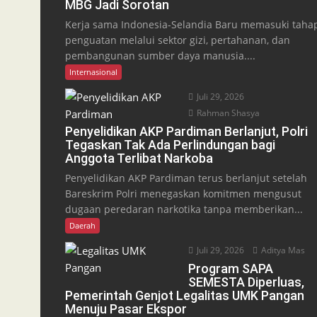
MBG Jadi Sorotan
Kerja sama Indonesia-Selandia Baru memasuki taha
penguatan melalui sektor gizi, pertahanan, dan
pembangunan sumber daya manusia....
Internasional
Juli 29, 2026
Rahman Shasya
Penyelidikan AKP Pardiman Berlanjut, Polri
Tegaskan Tak Ada Perlindungan bagi
Anggota Terlibat Narkoba
Penyelidikan AKP Pardiman terus berlanjut setelah
Bareskrim Polri menegaskan komitmen mengusut
dugaan peredaran narkotika tanpa memberikan...
Daerah
Juli 29, 2026
Aditya Mas
Program SAPA
SEMESTA Diperluas,
Pemerintah Genjot Legalitas UMK Pangan
Menuju Pasar Ekspor