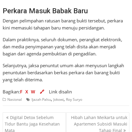
Perkara Masuk Babak Baru
Dengan pelimpahan ratusan barang bukti tersebut, perkara
kini memasuki tahapan baru menuju persidangan.
Dalam praktiknya, seluruh dokumen, perangkat elektronik,
dan media penyimpanan yang telah disita akan menjadi
bagian dari agenda pembuktian di pengadilan.
Selanjutnya, jaksa penuntut umum akan menyusun langkah
penuntutan berdasarkan berkas perkara dan barang bukti
yang telah diterima.
Bagikan:
F
X
W
🔗
Link disalin
,
,
Nasional
Ijazah Palsu
Jokowi
Roy Suryo
Navigasi
Digital Detox Sebelum
Hibah Lahan Meikarta untuk
pos
Tidur Bantu Jaga Kesehatan
Apartemen Subsidi Masuki
Mata
Tahap Final