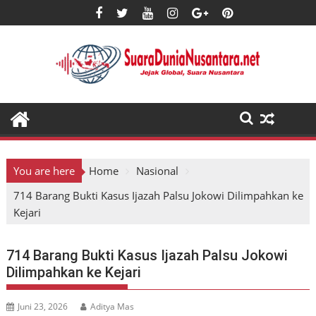
Skip
to
content
You are here
Home
Nasional
714 Barang Bukti Kasus Ijazah Palsu Jokowi Dilimpahkan ke
Kejari
714 Barang Bukti Kasus Ijazah Palsu Jokowi
Dilimpahkan ke Kejari
Juni 23, 2026
Aditya Mas