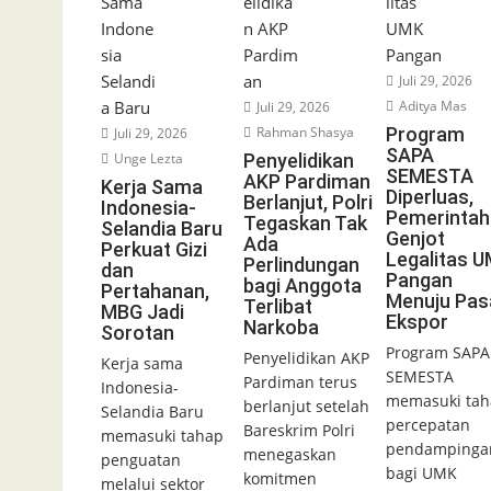
Juli 29, 2026
Aditya Mas
Juli 29, 2026
Rahman Shasya
Program
Juli 29, 2026
SAPA
Unge Lezta
Penyelidikan
SEMESTA
AKP Pardiman
Kerja Sama
Diperluas,
Berlanjut, Polri
Indonesia-
Pemerintah
Tegaskan Tak
Selandia Baru
Genjot
Ada
Perkuat Gizi
Legalitas 
Perlindungan
dan
Pangan
bagi Anggota
Pertahanan,
Menuju Pas
Terlibat
MBG Jadi
Ekspor
Narkoba
Sorotan
Program SAPA
Penyelidikan AKP
Kerja sama
SEMESTA
Pardiman terus
Indonesia-
memasuki tah
berlanjut setelah
Selandia Baru
percepatan
Bareskrim Polri
memasuki tahap
pendampinga
menegaskan
penguatan
bagi UMK
komitmen
melalui sektor