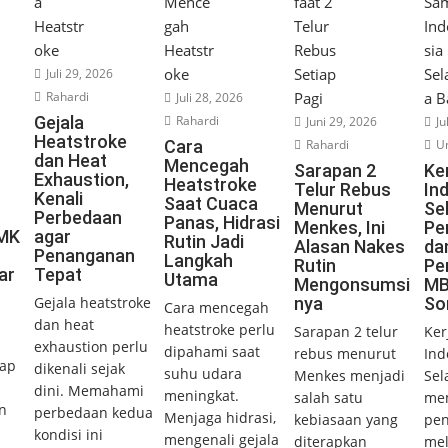
Juli 29, 2026
Rahardi
Juli 28, 2026
Gejala
Rahardi
Juni 29, 2026
Ju
Heatstroke
Cara
Rahardi
Un
dan Heat
Mencegah
Sarapan 2
Ke
Exhaustion,
Heatstroke
Telur Rebus
In
Kenali
Saat Cuaca
Menurut
Se
Perbedaan
Panas, Hidrasi
Menkes, Ini
Pe
UMK
agar
Rutin Jadi
Alasan Nakes
da
Penanganan
Langkah
Rutin
Pe
ar
Tepat
Utama
Mengonsumsi
MB
Gejala heatstroke
nya
So
Cara mencegah
dan heat
heatstroke perlu
Sarapan 2 telur
Ker
exhaustion perlu
dipahami saat
rebus menurut
Ind
ap
dikenali sejak
suhu udara
Menkes menjadi
Sel
dini. Memahami
meningkat.
salah satu
mem
n
perbedaan kedua
Menjaga hidrasi,
kebiasaan yang
pe
kondisi ini
mengenali gejala
diterapkan
mel