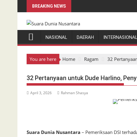
Skip
BREAKING NEWS
to
content
NASIONAL
DAERAH
INTERNASIONA
You are here
Home
Ragam
32 Pertanyaan
32 Pertanyaan untuk Dude Harlino, Peny
April 3, 2026
Rahman Shasya
Suara Dunia Nusantara
– Pemeriksaan DSI terhada