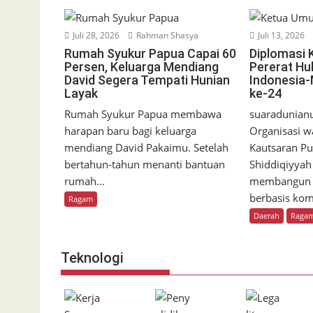
Juli 28, 2026
Rahman Shasya
Juli 13, 2026
Rumah Syukur Papua Capai 60
Diplomasi 
Persen, Keluarga Mendiang
Pererat Hu
David Segera Tempati Hunian
Indonesia-
Layak
ke-24
Rumah Syukur Papua membawa
suaradunian
harapan baru bagi keluarga
Organisasi w
mendiang David Pakaimu. Setelah
Kautsaran Pu
bertahun-tahun menanti bantuan
Shiddiqiyyah
rumah...
membangun j
berbasis kom
Ragam
Daerah
Raga
Teknologi