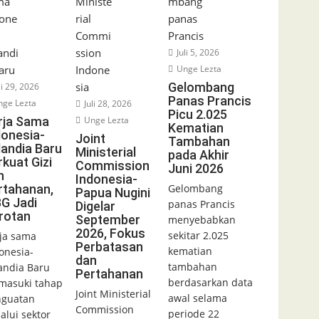
Juli 5, 2026
Unge Lezta
Gelombang
li 29, 2026
Panas Prancis
ge Lezta
Juli 28, 2026
Picu 2.025
rja Sama
Unge Lezta
Kematian
donesia-
Joint
Tambahan
landia Baru
Ministerial
pada Akhir
rkuat Gizi
Commission
Juni 2026
n
Indonesia-
rtahanan,
Gelombang
Papua Nugini
G Jadi
panas Prancis
Digelar
rotan
September
menyebabkan
2026, Fokus
sekitar 2.025
ja sama
Perbatasan
kematian
onesia-
dan
tambahan
andia Baru
Pertahanan
berdasarkan data
asuki tahap
Joint Ministerial
awal selama
nguatan
Commission
periode 22
alui sektor