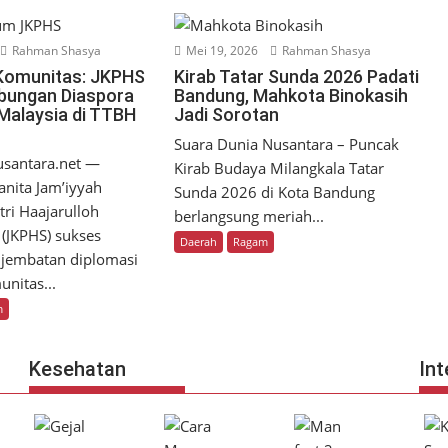
Rahman Shasya
Mei 19, 2026
Rahman Shasya
Komunitas: JKPHS
Kirab Tatar Sunda 2026 Padati
bungan Diaspora
Bandung, Mahkota Binokasih
Malaysia di TTBH
Jadi Sorotan
Suara Dunia Nusantara – Puncak
usantara.net —
Kirab Budaya Milangkala Tatar
anita Jam’iyyah
Sunda 2026 di Kota Bandung
tri Haajarulloh
berlangsung meriah...
 (JKPHS) sukses
Daerah
Ragam
embatan diplomasi
unitas...
m
Kesehatan
Int