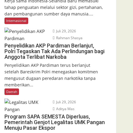
Kerja sama Indonesia-Selandia Baru memasuki
tahap penguatan melalui sektor gizi, pertahanan,
dan pembangunan sumber daya manusia....
Internasional
Juli 29, 2026
Rahman Shasya
Penyelidikan AKP Pardiman Berlanjut,
Polri Tegaskan Tak Ada Perlindungan bagi
Anggota Terlibat Narkoba
Penyelidikan AKP Pardiman terus berlanjut
setelah Bareskrim Polri menegaskan komitmen
mengusut dugaan peredaran narkotika tanpa
memberikan...
Daerah
Juli 29, 2026
Aditya Mas
Program SAPA SEMESTA Diperluas,
Pemerintah Genjot Legalitas UMK Pangan
Menuju Pasar Ekspor