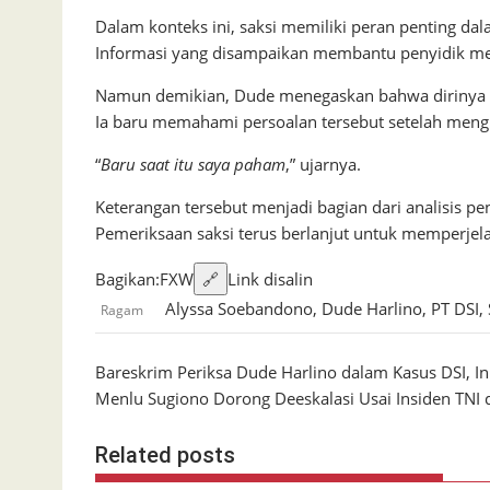
Dalam konteks ini, saksi memiliki peran penting 
Informasi yang disampaikan membantu penyidik me
Namun demikian, Dude menegaskan bahwa dirinya ti
Ia baru memahami persoalan tersebut setelah meng
“
Baru saat itu saya paham
,” ujarnya.
Keterangan tersebut menjadi bagian dari analisis pe
Pemeriksaan saksi terus berlanjut untuk memperjela
Bagikan:
F
X
W
🔗
Link disalin
Alyssa Soebandono
,
Dude Harlino
,
PT DSI
,
Ragam
Navigasi
Bareskrim Periksa Dude Harlino dalam Kasus DSI, In
Menlu Sugiono Dorong Deeskalasi Usai Insiden TNI 
pos
Related posts