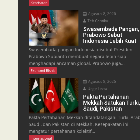
Kesehatan
Agustus 8, 2026
Teh Cantika
Swasembada Pangan,
Prabowo Sebut
Indonesia Lebih Kuat
Swasembada pangan Indonesia disebut Presiden
Prabowo Subianto membuat negara lebih siap
menghadapi ancaman global. Prabowo juga...
Ekonomi Bisnis
Agustus 8, 2026
Unge Lezta
Pakta Pertahanan
Mekkah Satukan Turki
Saudi, Pakistan
Pakta Pertahanan Mekkah ditandatangani Turki, Ara
Saudi, dan Pakistan di Mekkah. Kesepakatan ini
mengatur pertahanan kolektif...
Internasional