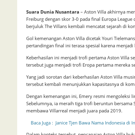
Suara Dunia Nusantara
– Aston Villa akhirnya me
Freiburg dengan skor 3-0 pada final Europa League 
berjuluk The Villans kembali mencatat sejarah di ko
Gol kemenangan Aston Villa dicetak Youri Tielemans
pertandingan final ini terasa spesial karena menjad
Keberhasilan ini menjadi trofi pertama Aston Villa sej
tersebut juga menjadi trofi Eropa pertama mereka
Yang jadi sorotan dari keberhasilan Aston Villa mus
tersebut kembali menunjukkan kapasitasnya di komp
Dengan kemenangan ini, Emery resmi mengoleksi lim
Sebelumnya, ia meraih tiga trofi beruntun bersama 
membawa Villarreal menjadi juara pada 2019.
Baca Juga :
Janice Tjen Bawa Nama Indonesia di I
Dalam konteks tersebut, pencapaian Aston Villa buk