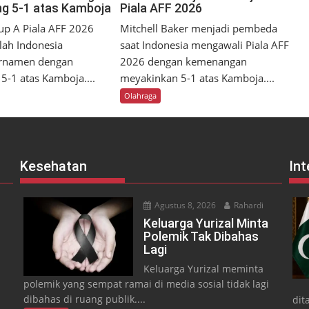
g 5-1 atas Kamboja
Piala AFF 2026
p A Piala AFF 2026
Mitchell Baker menjadi pembeda
lah Indonesia
saat Indonesia mengawali Piala AFF
rnamen dengan
2026 dengan kemenangan
-1 atas Kamboja....
meyakinkan 5-1 atas Kamboja....
Olahraga
Kesehatan
Int
Agustus 8, 2026
Rahardi
Keluarga Yurizal Minta
Polemik Tak Dibahas
Lagi
Keluarga Yurizal meminta
polemik yang sempat ramai di media sosial tidak lagi
dibahas di ruang publik....
dit