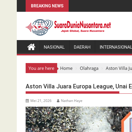
Skip
BREAKING NEWS
to
content
NASIONAL
DAERAH
INTERNASIONA
You are here
Home
Olahraga
Aston Villa 
Aston Villa Juara Europa League, Unai 
Mei 21, 2026
Nathan Haye