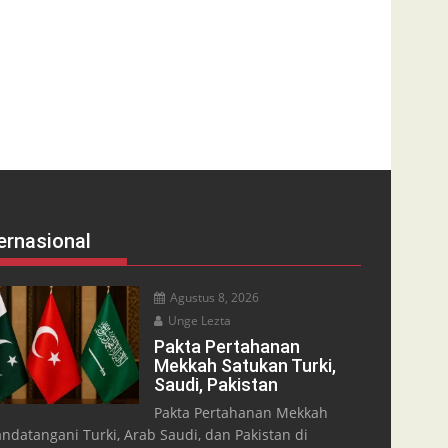
ernasional
Agustus 8, 2026
Unge Lezta
Pakta Pertahanan
Mekkah Satukan Turki,
Saudi, Pakistan
Pakta Pertahanan Mekkah
andatangani Turki, Arab Saudi, dan Pakistan di