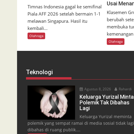
Usai Menan
Timnas Indonesia gagal ke semifinal
Klasemen Gru
Piala AFF 2026 setelah bermain 1-1
berubah sete
melawan Singapura. Hasil itu
membuka tu
kembali...
kemenangan 5
Olahraga
Olahraga
Teknologi
Agustus 8, 2026
Rahardi
Keluarga Yurizal Minta
Polemik Tak Dibahas
Lagi
Keluarga Yurizal meminta
polemik yang sempat ramai di media sosial tidak lagi
dibahas di ruang publik....