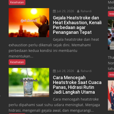
Mek
Kesehatan
kole
Juli 29, 2026
Rahardi
Int
Gejala Heatstroke dan
Heat Exhaustion, Kenali
Perbedaan agar
Penanganan Tepat
Gejala heatstroke dan heat
exhaustion perlu dikenali sejak dini. Memahami
perbedaan kedua kondisi ini membantu
menentukan...
Tha
Kesehatan
Non
tah
Juli 28, 2026
Rahardi
Int
Cara Mencegah
Heatstroke Saat Cuaca
,
Panas, Hidrasi Rutin
Jadi Langkah Utama
b
Cara mencegah heatstroke
perlu dipahami saat suhu udara meningkat. Menjaga
hidrasi, mengenali gejala awal, dan mengurangi...