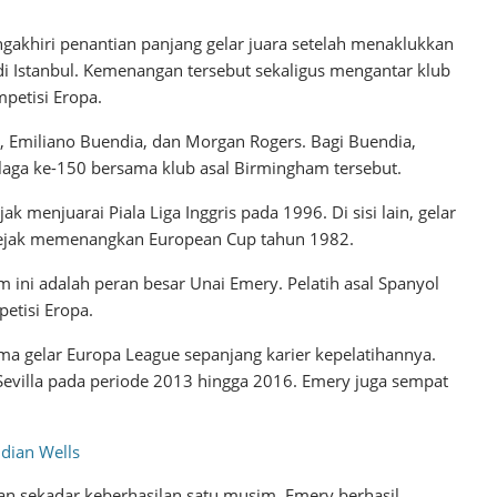
ngakhiri penantian panjang gelar juara setelah menaklukkan
di Istanbul. Kemenangan tersebut sekaligus mengantar klub
mpetisi Eropa.
, Emiliano Buendia, dan Morgan Rogers. Bagi Buendia,
i laga ke-150 bersama klub asal Birmingham tersebut.
ak menjuarai Piala Liga Inggris pada 1996. Di sisi lain, gelar
 sejak memenangkan European Cup tahun 1982.
im ini adalah peran besar Unai Emery. Pelatih asal Spanyol
etisi Eropa.
a gelar Europa League sepanjang karier kepelatihannya.
Sevilla pada periode 2013 hingga 2016. Emery juga sempat
ndian Wells
an sekadar keberhasilan satu musim. Emery berhasil