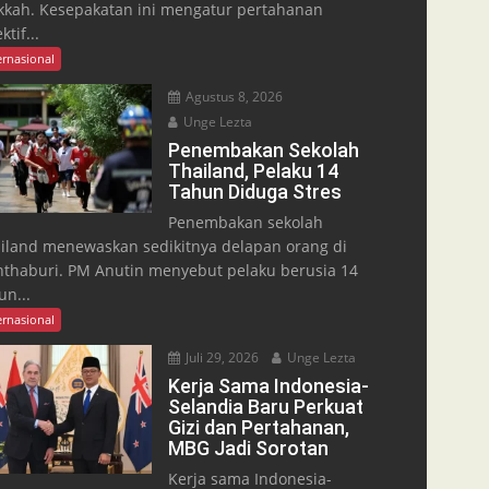
kah. Kesepakatan ini mengatur pertahanan
ktif...
ernasional
Agustus 8, 2026
Unge Lezta
Penembakan Sekolah
Thailand, Pelaku 14
Tahun Diduga Stres
Penembakan sekolah
iland menewaskan sedikitnya delapan orang di
thaburi. PM Anutin menyebut pelaku berusia 14
un...
ernasional
Juli 29, 2026
Unge Lezta
Kerja Sama Indonesia-
Selandia Baru Perkuat
Gizi dan Pertahanan,
MBG Jadi Sorotan
Kerja sama Indonesia-