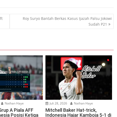
ft
Roy Suryo Bantah Berkas Kasus Ijazah Palsu Jokowi
Sudah P21
Nathan Haye
Juli 28, 2026
Nathan Haye
rup A Piala AFF
Mitchell Baker Hat-trick,
esia Posisi Ketiga
Indonesia Hajar Kamboja 5-1 di