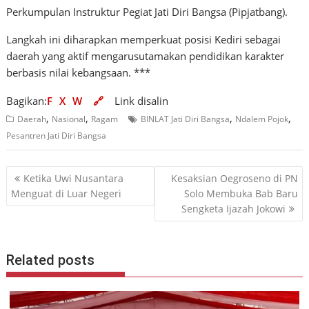
Perkumpulan Instruktur Pegiat Jati Diri Bangsa (Pipjatbang).
Langkah ini diharapkan memperkuat posisi Kediri sebagai
daerah yang aktif mengarusutamakan pendidikan karakter
berbasis nilai kebangsaan. ***
Bagikan:
F
X
W
🔗
Link disalin
,
,
,
,
Daerah
Nasional
Ragam
BINLAT Jati Diri Bangsa
Ndalem Pojok
Pesantren Jati Diri Bangsa
Navigasi
Ketika Uwi Nusantara
Kesaksian Oegroseno di PN
pos
Menguat di Luar Negeri
Solo Membuka Bab Baru
Sengketa Ijazah Jokowi
Related posts