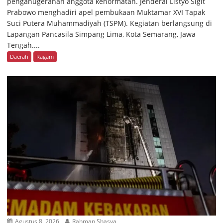
penganugerahan anggota kehormatan. Jenderal Listyo Sigit
Prabowo menghadiri apel pembukaan Muktamar XVI Tapak
Suci Putera Muhammadiyah (TSPM). Kegiatan berlangsung di
Lapangan Pancasila Simpang Lima, Kota Semarang, Jawa
Tengah....
Daerah
Ragam
Agustus 8, 2026
Rahman Shasya