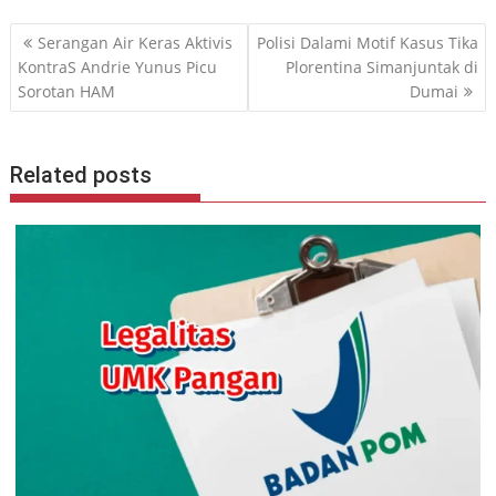
Navigasi
Serangan Air Keras Aktivis
Polisi Dalami Motif Kasus Tika
pos
KontraS Andrie Yunus Picu
Plorentina Simanjuntak di
Sorotan HAM
Dumai
Related posts