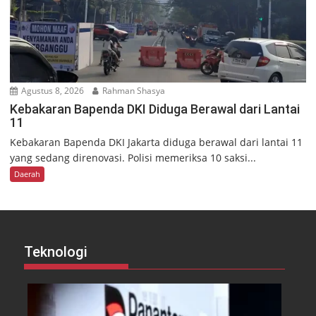
Agustus 8, 2026
Rahman Shasya
Kebakaran Bapenda DKI Diduga Berawal dari Lantai
11
Kebakaran Bapenda DKI Jakarta diduga berawal dari lantai 11
yang sedang direnovasi. Polisi memeriksa 10 saksi...
Daerah
Teknologi