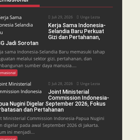
Juli 29, 2026
Unge Lezta
Kerja Sama Indonesia-
Selandia Baru Perkuat
Gizi dan Pertahanan,
G Jadi Sorotan
ja sama Indonesia-Selandia Baru memasuki tahap
guatan melalui sektor gizi, pertahanan, dan
bangunan sumber daya manusia....
ernasional
Juli 28, 2026
Unge Lezta
Joint Ministerial
Commission Indonesia-
pua Nugini Digelar September 2026, Fokus
rbatasan dan Pertahanan
nt Ministerial Commission Indonesia-Papua Nugini
n digelar pada awal September 2026 di Jakarta.
um ini menjadi...
ernasional