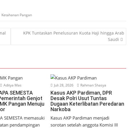
,
Ketahanan Pangan
nal
KPK Tuntaskan Penelusuran Kuota Haji hingga Arab
Saudi
Aditya Mas
Juli 28, 2026
Rahman Shasya
SAPA SEMESTA
Kasus AKP Pardiman, DPR
 Pemerintah Genjot
Desak Polri Usut Tuntas
UMK Pangan Menuju
Dugaan Keterlibatan Peredaran
or
Narkoba
PA SEMESTA memasuki
Kasus AKP Pardiman menjadi
patan pendampingan
sorotan setelah anggota Komisi III