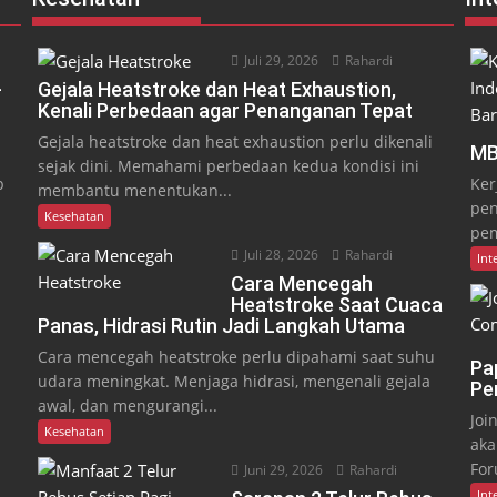
Juli 29, 2026
Rahardi
-
Gejala Heatstroke dan Heat Exhaustion,
Kenali Perbedaan agar Penanganan Tepat
Gejala heatstroke dan heat exhaustion perlu dikenali
MB
sejak dini. Memahami perbedaan kedua kondisi ini
p
Ker
membantu menentukan...
pen
Kesehatan
pem
Juli 28, 2026
Rahardi
Int
Cara Mencegah
Heatstroke Saat Cuaca
Panas, Hidrasi Rutin Jadi Langkah Utama
Cara mencegah heatstroke perlu dipahami saat suhu
Pa
udara meningkat. Menjaga hidrasi, mengenali gejala
Pe
awal, dan mengurangi...
Joi
Kesehatan
aka
For
Juni 29, 2026
Rahardi
Int