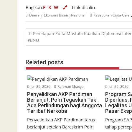
Bagikan:
F
X
W
🔗
Link disalin
,
,
Daerah
Ekonomi Bisnis
Nasional
Kasepuhan Cipta Gelar
Navigasi
Penetapan Zulfa Mustofa Kuatkan Diplomasi Inter
pos
PBNU
Related posts
Juli 29, 2026
Rahman Shasya
Juli 29, 2026
Penyelidikan AKP Pardiman
Program 
Berlanjut, Polri Tegaskan Tak
Diperluas,
Ada Perlindungan bagi Anggota
Legalitas 
Terlibat Narkoba
Pasar Eksp
Penyelidikan AKP Pardiman terus
Program SA
berlanjut setelah Bareskrim Polri
tahap perce