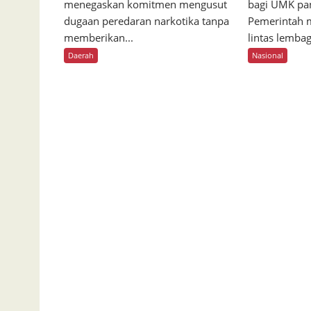
menegaskan komitmen mengusut
bagi UMK pa
dugaan peredaran narkotika tanpa
Pemerintah 
memberikan...
lintas lembag
Daerah
Nasional