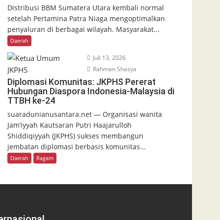
Distribusi BBM Sumatera Utara kembali normal
setelah Pertamina Patra Niaga mengoptimalkan
penyaluran di berbagai wilayah. Masyarakat...
Daerah
Juli 13, 2026
Rahman Shasya
Diplomasi Komunitas: JKPHS Pererat
Hubungan Diaspora Indonesia-Malaysia di
TTBH ke-24
suaradunianusantara.net — Organisasi wanita
Jam’iyyah Kautsaran Putri Haajarulloh
Shiddiqiyyah (JKPHS) sukses membangun
jembatan diplomasi berbasis komunitas...
Daerah
Ragam
ernasional