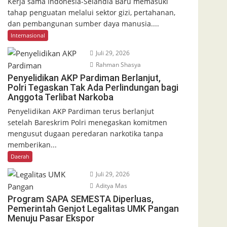
Kerja sama Indonesia-Selandia Baru memasuki
tahap penguatan melalui sektor gizi, pertahanan,
dan pembangunan sumber daya manusia....
Internasional
Juli 29, 2026
Rahman Shasya
Penyelidikan AKP Pardiman Berlanjut,
Polri Tegaskan Tak Ada Perlindungan bagi
Anggota Terlibat Narkoba
Penyelidikan AKP Pardiman terus berlanjut
setelah Bareskrim Polri menegaskan komitmen
mengusut dugaan peredaran narkotika tanpa
memberikan...
Daerah
Juli 29, 2026
Aditya Mas
Program SAPA SEMESTA Diperluas,
Pemerintah Genjot Legalitas UMK Pangan
Menuju Pasar Ekspor