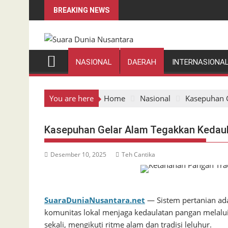
Skip
BREAKING NEWS
to
content
NASIONAL
DAERAH
INTERNASIONA
You are here
Home
Nasional
Kasepuhan G
Kasepuhan Gelar Alam Tegakkan Kedau
Desember 10, 2025
Teh Cantika
SuaraDuniaNusantara.net
— Sistem pertanian ad
komunitas lokal menjaga kedaulatan pangan melalui
sekali, mengikuti ritme alam dan tradisi leluhur.