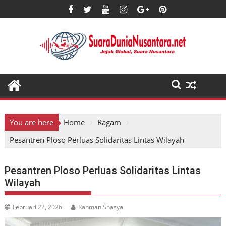
Skip
to
content
You are here
Home
Ragam
Pesantren Ploso Perluas Solidaritas Lintas Wilayah
Pesantren Ploso Perluas Solidaritas Lintas
Wilayah
Februari 22, 2026
Rahman Shasya