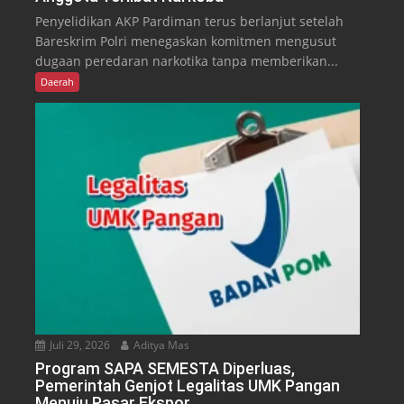
Penyelidikan AKP Pardiman terus berlanjut setelah
Bareskrim Polri menegaskan komitmen mengusut
dugaan peredaran narkotika tanpa memberikan...
Daerah
Juli 29, 2026
Aditya Mas
Program SAPA SEMESTA Diperluas,
Pemerintah Genjot Legalitas UMK Pangan
Menuju Pasar Ekspor