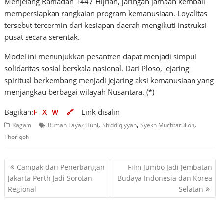
Menjelang Ramadan 1447 Hijriah, jaringan jamaah kembali
mempersiapkan rangkaian program kemanusiaan. Loyalitas
tersebut tercermin dari kesiapan daerah mengikuti instruksi
pusat secara serentak.
Model ini menunjukkan pesantren dapat menjadi simpul
solidaritas sosial berskala nasional. Dari Ploso, jejaring
spiritual berkembang menjadi jejaring aksi kemanusiaan yang
menjangkau berbagai wilayah Nusantara. (*)
Bagikan:
F
X
W
🔗
Link disalin
,
,
,
Ragam
Rumah Layak Huni
Shiddiqiyyah
Syekh Muchtarulloh
Thoriqoh
Navigasi
Campak dari Penerbangan
Film Jumbo Jadi Jembatan
pos
Jakarta-Perth Jadi Sorotan
Budaya Indonesia dan Korea
Regional
Selatan