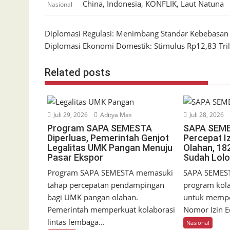
China
,
Indonesia
,
KONFLIK
,
Laut Natuna
Nasional
Navigasi
Diplomasi Regulasi: Menimbang Standar Kebebasan
Diplomasi Ekonomi Domestik: Stimulus Rp12,83 Tr
pos
Related posts
Juli 29, 2026
Aditya Mas
Juli 28, 2026
Program SAPA SEMESTA
SAPA SEM
Diperluas, Pemerintah Genjot
Percepat I
Legalitas UMK Pangan Menuju
Olahan, 18
Pasar Ekspor
Sudah Lol
Program SAPA SEMESTA memasuki
SAPA SEMES
tahap percepatan pendampingan
program kol
bagi UMK pangan olahan.
untuk mempe
Pemerintah memperkuat kolaborasi
Nomor Izin E
lintas lembaga...
Nasional