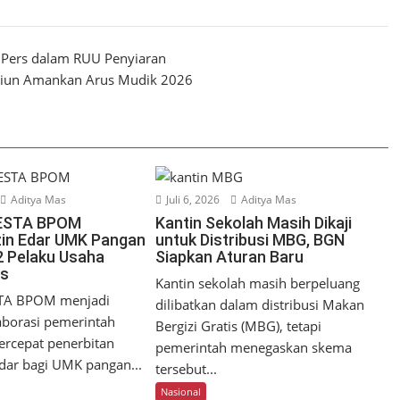
 Pers dalam RUU Penyiaran
iliun Amankan Arus Mudik 2026
Aditya Mas
Juli 6, 2026
Aditya Mas
ESTA BPOM
Kantin Sekolah Masih Dikaji
zin Edar UMK Pangan
untuk Distribusi MBG, BGN
2 Pelaku Usaha
Siapkan Aturan Baru
os
Kantin sekolah masih berpeluang
TA BPOM menjadi
dilibatkan dalam distribusi Makan
aborasi pemerintah
Bergizi Gratis (MBG), tetapi
rcepat penerbitan
pemerintah menegaskan skema
dar bagi UMK pangan...
tersebut...
Nasional