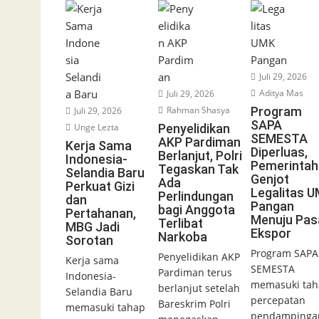
Juli 29, 2026
Aditya Mas
Juli 29, 2026
Rahman Shasya
Program
Juli 29, 2026
SAPA
Unge Lezta
Penyelidikan
SEMESTA
AKP Pardiman
Kerja Sama
Diperluas,
Berlanjut, Polri
Indonesia-
Pemerintah
Tegaskan Tak
Selandia Baru
Genjot
Ada
Perkuat Gizi
Legalitas 
Perlindungan
dan
Pangan
bagi Anggota
Pertahanan,
Menuju Pas
Terlibat
MBG Jadi
Ekspor
Narkoba
Sorotan
Program SAPA
Penyelidikan AKP
Kerja sama
SEMESTA
Pardiman terus
Indonesia-
memasuki tah
berlanjut setelah
Selandia Baru
percepatan
Bareskrim Polri
memasuki tahap
pendampinga