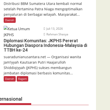
Distribusi BBM Sumatera Utara kembali normal
setelah Pertamina Patra Niaga mengoptimalkan
penyaluran di berbagai wilayah. Masyarakat...
Daerah
Juli 13, 2026
Rahman Shasya
Diplomasi Komunitas: JKPHS Pererat
Hubungan Diaspora Indonesia-Malaysia di
TTBH ke-24
suaradunianusantara.net — Organisasi wanita
Jam’iyyah Kautsaran Putri Haajarulloh
Shiddiqiyyah (JKPHS) sukses membangun
jembatan diplomasi berbasis komunitas...
Daerah
Ragam
ernasional