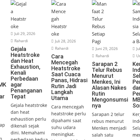
Juli 29, 2026
Rahardi
Juli 28, 2026
Gejala
Rahardi
Juni 29, 2026
Ju
Heatstroke
Cara
Rahardi
Un
dan Heat
Mencegah
Sarapan 2
Ke
Exhaustion,
Heatstroke
Telur Rebus
In
Kenali
Saat Cuaca
Menurut
Se
Perbedaan
Panas, Hidrasi
Menkes, Ini
Pe
UMK
agar
Rutin Jadi
Alasan Nakes
da
Penanganan
Langkah
Rutin
Pe
ar
Tepat
Utama
Mengonsumsi
MB
Gejala heatstroke
nya
So
Cara mencegah
dan heat
heatstroke perlu
Sarapan 2 telur
Ker
exhaustion perlu
dipahami saat
rebus menurut
Ind
ap
dikenali sejak
suhu udara
Menkes menjadi
Sel
dini. Memahami
meningkat.
salah satu
mem
n
perbedaan kedua