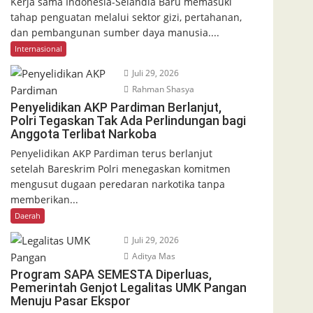
Kerja sama Indonesia-Selandia Baru memasuki
tahap penguatan melalui sektor gizi, pertahanan,
dan pembangunan sumber daya manusia....
Internasional
Juli 29, 2026
Rahman Shasya
Penyelidikan AKP Pardiman Berlanjut,
Polri Tegaskan Tak Ada Perlindungan bagi
Anggota Terlibat Narkoba
Penyelidikan AKP Pardiman terus berlanjut
setelah Bareskrim Polri menegaskan komitmen
mengusut dugaan peredaran narkotika tanpa
memberikan...
Daerah
Juli 29, 2026
Aditya Mas
Program SAPA SEMESTA Diperluas,
Pemerintah Genjot Legalitas UMK Pangan
Menuju Pasar Ekspor