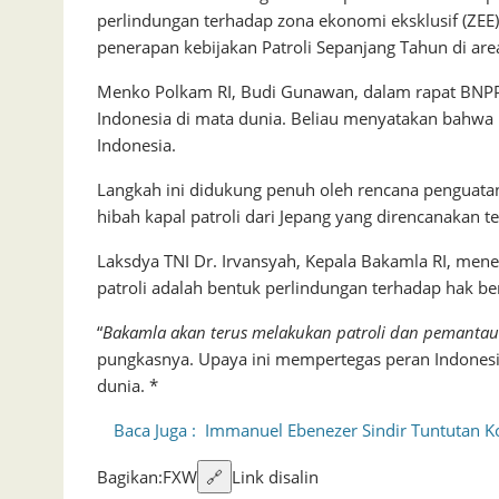
perlindungan terhadap zona ekonomi eksklusif (ZEE) 
penerapan kebijakan Patroli Sepanjang Tahun di area
Menko Polkam RI, Budi Gunawan, dalam rapat BNPP
Indonesia di mata dunia. Beliau menyatakan bahwa k
Indonesia.
Langkah ini didukung penuh oleh rencana penguatan 
hibah kapal patroli dari Jepang yang direncanakan te
Laksdya TNI Dr. Irvansyah, Kepala Bakamla RI, men
patroli adalah bentuk perlindungan terhadap hak be
“
Bakamla akan terus melakukan patroli dan pemantaua
pungkasnya. Upaya ini mempertegas peran Indonesia
dunia. *
Baca Juga :
Immanuel Ebenezer Sindir Tuntutan Ko
Bagikan:
F
X
W
🔗
Link disalin