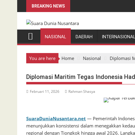
Skip
BREAKING NEWS
to
content
NASIONAL
DAERAH
INTERNASIONA
You are here
Home
Nasional
Diplomasi M
Diplomasi Maritim Tegas Indonesia Had
Februari 11, 2026
Rahman Shasya
SuaraDuniaNusantara.net
— Pemerintah Indonesi
menunjukkan konsistensi dalam menegakkan kedaula
regional dengan Tiongkok hingga awal 2026. Langka