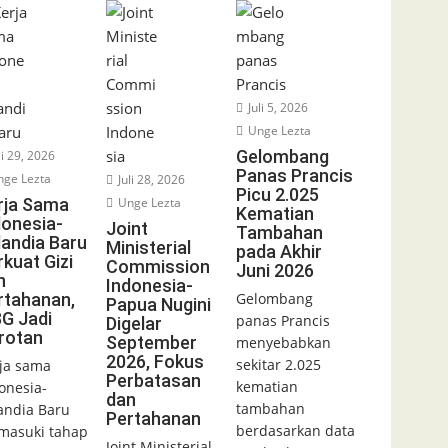
Juli 5, 2026
Unge Lezta
Gelombang
li 29, 2026
Panas Prancis
ge Lezta
Juli 28, 2026
Picu 2.025
rja Sama
Unge Lezta
Kematian
donesia-
Joint
Tambahan
landia Baru
Ministerial
pada Akhir
rkuat Gizi
Commission
Juni 2026
n
Indonesia-
rtahanan,
Gelombang
Papua Nugini
G Jadi
panas Prancis
Digelar
rotan
September
menyebabkan
2026, Fokus
sekitar 2.025
ja sama
Perbatasan
kematian
onesia-
dan
tambahan
andia Baru
Pertahanan
berdasarkan data
asuki tahap
Joint Ministerial