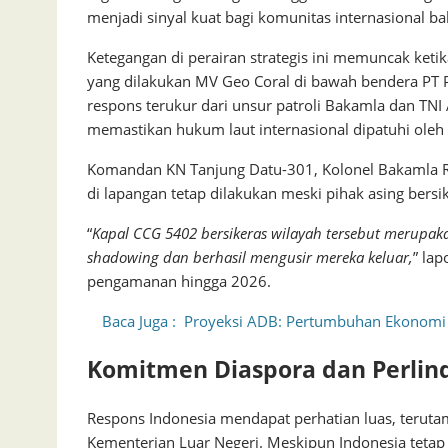
menjadi sinyal kuat bagi komunitas internasional 
Ketegangan di perairan strategis ini memuncak ket
yang dilakukan MV Geo Coral di bawah bendera PT P
respons terukur dari unsur patroli Bakamla dan TN
memastikan hukum laut internasional dipatuhi oleh 
Komandan KN Tanjung Datu-301, Kolonel Bakamla R
di lapangan tetap dilakukan meski pihak asing bersi
“
Kapal CCG 5402 bersikeras wilayah tersebut merupak
shadowing dan berhasil mengusir mereka keluar,
” la
pengamanan hingga 2026.
Baca Juga :
Proyeksi ADB: Pertumbuhan Ekonomi 
Komitmen Diaspora dan Perlin
Respons Indonesia mendapat perhatian luas, terutam
Kementerian Luar Negeri. Meskipun Indonesia teta