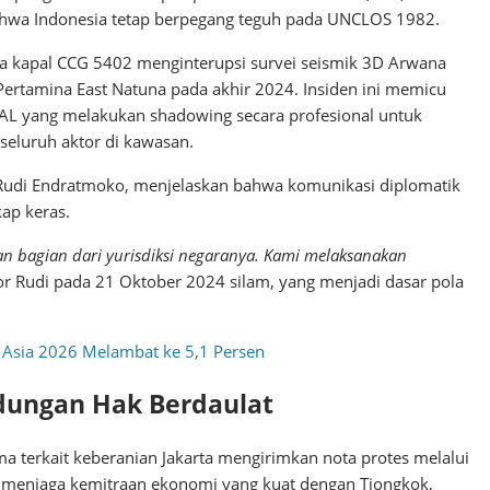
bahwa Indonesia tetap berpegang teguh pada UNCLOS 1982.
ika kapal CCG 5402 menginterupsi survei seismik 3D Arwana
ertamina East Natuna pada akhir 2024. Insiden ini memicu
I AL yang melakukan shadowing secara profesional untuk
seluruh aktor di kawasan.
udi Endratmoko, menjelaskan bahwa komunikasi diplomatik
kap keras.
an bagian dari yurisdiksi negaranya. Kami melaksanakan
por Rudi pada 21 Oktober 2024 silam, yang menjadi dasar pola
Asia 2026 Melambat ke 5,1 Persen
dungan Hak Berdaulat
a terkait keberanian Jakarta mengirimkan nota protes melalui
p menjaga kemitraan ekonomi yang kuat dengan Tiongkok,