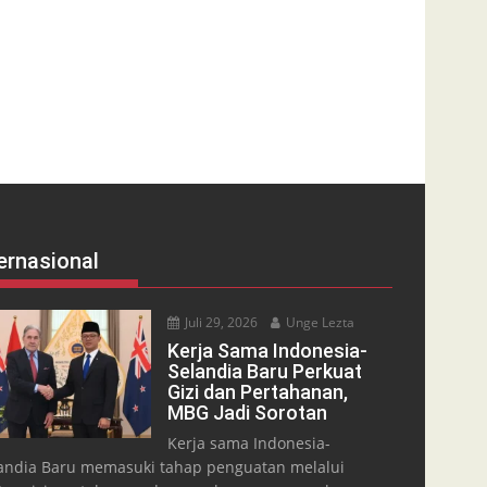
ernasional
Juli 29, 2026
Unge Lezta
Kerja Sama Indonesia-
Selandia Baru Perkuat
Gizi dan Pertahanan,
MBG Jadi Sorotan
Kerja sama Indonesia-
andia Baru memasuki tahap penguatan melalui