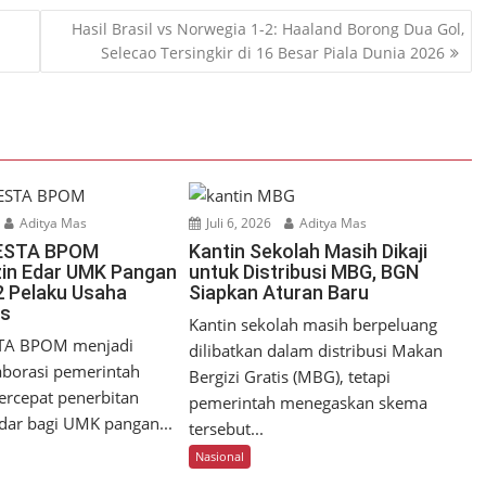
Hasil Brasil vs Norwegia 1-2: Haaland Borong Dua Gol,
Selecao Tersingkir di 16 Besar Piala Dunia 2026
Aditya Mas
Juli 6, 2026
Aditya Mas
ESTA BPOM
Kantin Sekolah Masih Dikaji
zin Edar UMK Pangan
untuk Distribusi MBG, BGN
2 Pelaku Usaha
Siapkan Aturan Baru
os
Kantin sekolah masih berpeluang
TA BPOM menjadi
dilibatkan dalam distribusi Makan
aborasi pemerintah
Bergizi Gratis (MBG), tetapi
rcepat penerbitan
pemerintah menegaskan skema
dar bagi UMK pangan...
tersebut...
Nasional