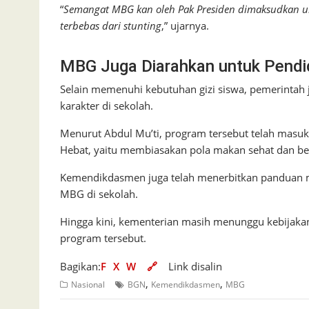
“
Semangat MBG kan oleh Pak Presiden dimaksudkan un
terbebas dari stunting
,” ujarnya.
MBG Juga Diarahkan untuk Pendid
Selain memenuhi kebutuhan gizi siswa, pemerintah
karakter di sekolah.
Menurut Abdul Mu’ti, program tersebut telah masuk 
Hebat, yaitu membiasakan pola makan sehat dan ber
Kemendikdasmen juga telah menerbitkan panduan me
MBG di sekolah.
Hingga kini, kementerian masih menunggu kebijakan
program tersebut.
Bagikan:
F
X
W
🔗
Link disalin
,
,
Nasional
BGN
Kemendikdasmen
MBG