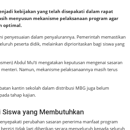
adi kebijakan yang telah disepakati dalam rapat
masih menyusun mekanisme pelaksanaan program agar
n optimal.
mi penyesuaian dalam penyalurannya. Pemerintah memastikan
luruh peserta didik, melainkan diprioritaskan bagi siswa yang
smen) Abdul Mu’ti mengatakan keputusan mengenai sasaran
at menteri. Namun, mekanisme pelaksanaannya masih terus
batan kantin sekolah dalam distribusi MBG juga belum
pada tahap kajian.
gi Siswa yang Membutuhkan
menyepakati perubahan sasaran penerima manfaat program
bergizi tidak lagi diberikan secara menyeluruh kepada seluruh