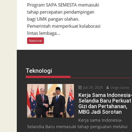
Program SAPA SEMESTA memasuki
tahap percepatan pendampingan
bagi UMK pangan olahan.
Pemerintah memperkuat kolaborasi
lintas lembaga...
Nasional
Teknologi
Juli 29, 2026
Unge Lezta
Kerja Sama Indonesia
Selandia Baru Perkuat
Gizi dan Pertahanan,
MBG Jadi Sorotan
Kerja sama Indonesia-
Selandia Baru memasuki tahap penguatan melalui