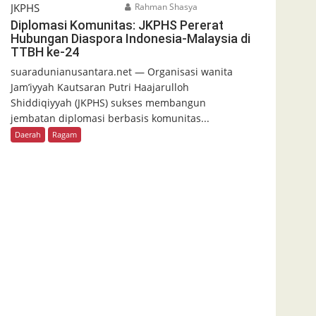
Rahman Shasya
Diplomasi Komunitas: JKPHS Pererat
Hubungan Diaspora Indonesia-Malaysia di
TTBH ke-24
suaradunianusantara.net — Organisasi wanita
Jam’iyyah Kautsaran Putri Haajarulloh
Shiddiqiyyah (JKPHS) sukses membangun
jembatan diplomasi berbasis komunitas...
Daerah
Ragam