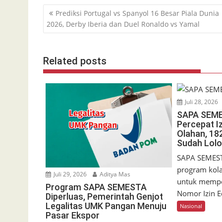
Navigasi
Prediksi Portugal vs Spanyol 16 Besar Piala Dunia
pos
2026, Derby Iberia dan Duel Ronaldo vs Yamal
Related posts
Juli 28, 2026
SAPA SEM
Percepat I
Olahan, 18
Sudah Lol
SAPA SEMES
program kol
Juli 29, 2026
Aditya Mas
untuk mempe
Program SAPA SEMESTA
Nomor Izin E
Diperluas, Pemerintah Genjot
Legalitas UMK Pangan Menuju
Nasional
Pasar Ekspor