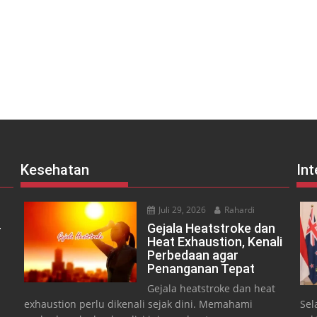
Kesehatan
Int
Juli 29, 2026
Rahardi
-
Gejala Heatstroke dan
Heat Exhaustion, Kenali
Perbedaan agar
Penanganan Tepat
Gejala heatstroke dan heat
exhaustion perlu dikenali sejak dini. Memahami
Sel