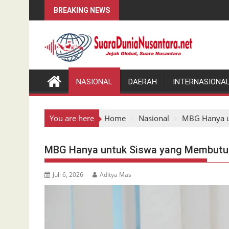
Skip
BREAKING NEWS
to
content
NASIONAL
DAERAH
INTERNASIONA
You are here
Home
Nasional
MBG Hanya u
MBG Hanya untuk Siswa yang Membutu
Juli 6, 2026
Aditya Mas