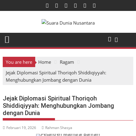
Skip
to
content
You are here
Home
Ragam
Jejak Diplomasi Spiritual Thoriqoh Shiddiqiyyah:
Menghubungkan Jombang dengan Dunia
Jejak Diplomasi Spiritual Thoriqoh
Shiddiqiyyah: Menghubungkan Jombang
dengan Dunia
Februari 19, 2026
Rahman Shasya