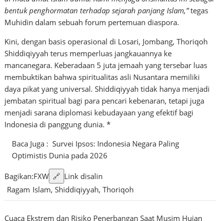
bentuk penghormatan terhadap sejarah panjang Islam,”
tegas
Muhidin dalam sebuah forum pertemuan diaspora.
Kini, dengan basis operasional di Losari, Jombang, Thoriqoh
Shiddiqiyyah terus memperluas jangkauannya ke
mancanegara. Keberadaan 5 juta jemaah yang tersebar luas
membuktikan bahwa spiritualitas asli Nusantara memiliki
daya pikat yang universal. Shiddiqiyyah tidak hanya menjadi
jembatan spiritual bagi para pencari kebenaran, tetapi juga
menjadi sarana diplomasi kebudayaan yang efektif bagi
Indonesia di panggung dunia. *
Baca Juga :
Survei Ipsos: Indonesia Negara Paling
Optimistis Dunia pada 2026
Bagikan:
F
X
W
🔗
Link disalin
Ragam
Islam
,
Shiddiqiyyah
,
Thoriqoh
Navigasi
Cuaca Ekstrem dan Risiko Penerbangan Saat Musim Hujan