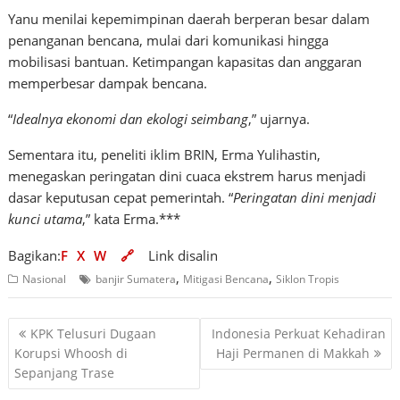
Yanu menilai kepemimpinan daerah berperan besar dalam
penanganan bencana, mulai dari komunikasi hingga
mobilisasi bantuan. Ketimpangan kapasitas dan anggaran
memperbesar dampak bencana.
“
Idealnya ekonomi dan ekologi seimbang
,” ujarnya.
Sementara itu, peneliti iklim BRIN, Erma Yulihastin,
menegaskan peringatan dini cuaca ekstrem harus menjadi
dasar keputusan cepat pemerintah. “
Peringatan dini menjadi
kunci utama
,” kata Erma.***
Bagikan:
F
X
W
🔗
Link disalin
,
,
Nasional
banjir Sumatera
Mitigasi Bencana
Siklon Tropis
Navigasi
KPK Telusuri Dugaan
Indonesia Perkuat Kehadiran
pos
Korupsi Whoosh di
Haji Permanen di Makkah
Sepanjang Trase