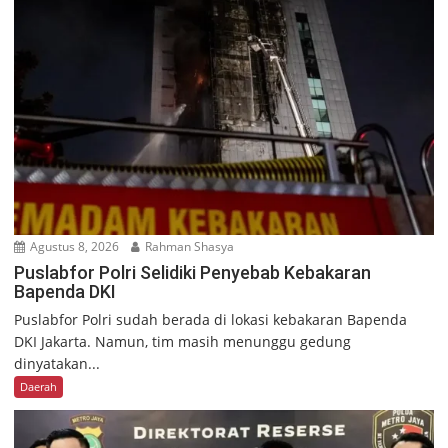
Agustus 8, 2026
Rahman Shasya
Puslabfor Polri Selidiki Penyebab Kebakaran
Bapenda DKI
Puslabfor Polri sudah berada di lokasi kebakaran Bapenda
DKI Jakarta. Namun, tim masih menunggu gedung
dinyatakan...
Daerah