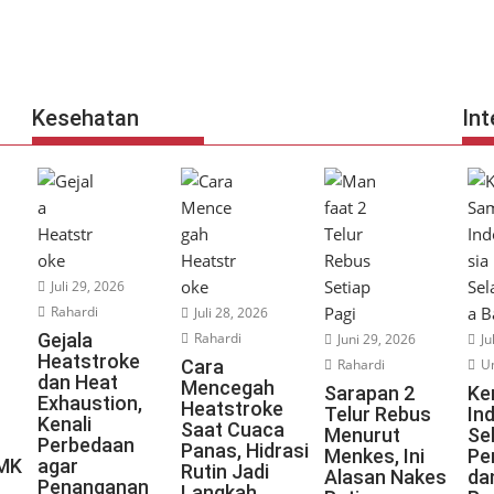
Kesehatan
Int
Juli 29, 2026
Rahardi
Juli 28, 2026
Gejala
Rahardi
Juni 29, 2026
Ju
Heatstroke
Cara
Rahardi
Un
dan Heat
Mencegah
Sarapan 2
Ke
Exhaustion,
Heatstroke
Telur Rebus
In
Kenali
Saat Cuaca
Menurut
Se
Perbedaan
Panas, Hidrasi
Menkes, Ini
Pe
UMK
agar
Rutin Jadi
Alasan Nakes
da
Penanganan
Langkah