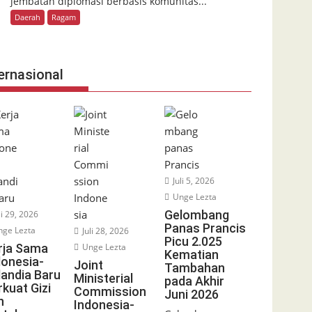
jembatan diplomasi berbasis komunitas...
Daerah
Ragam
ernasional
Juli 5, 2026
Unge Lezta
Gelombang
li 29, 2026
Panas Prancis
ge Lezta
Juli 28, 2026
Picu 2.025
rja Sama
Unge Lezta
Kematian
donesia-
Joint
Tambahan
landia Baru
Ministerial
pada Akhir
rkuat Gizi
Commission
Juni 2026
n
Indonesia-