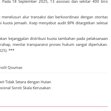
n. Pada 18 September 2025, 13 asosiasi dan sekitar 400 biro
 menelusuri alur transaksi dan berkoordinasi dengan otoritas
usi kuota jemaah. Asep menyebut audit BPK ditargetkan selesai
an kejanggalan distribusi kuota tambahan pada pelaksanaan
ahap, menilai transparansi proses hukum sangat diperlukan.
025). ***
holil Qoumas
it Tidak Setara dengan Hutan
sional Soroti Skala Kerusakan