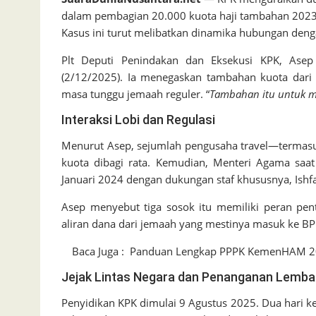
dalam pembagian 20.000 kuota haji tambahan 2023–
Kasus ini turut melibatkan dinamika hubungan denga
Plt Deputi Penindakan dan Eksekusi KPK, Asep
(2/12/2025). Ia menegaskan tambahan kuota dari
masa tunggu jemaah reguler. “
Tambahan itu untuk m
Interaksi Lobi dan Regulasi
Menurut Asep, sejumlah pengusaha travel—terma
kuota dibagi rata. Kemudian, Menteri Agama saat
Januari 2024 dengan dukungan staf khususnya, Ishfah
Asep menyebut tiga sosok itu memiliki peran pen
aliran dana dari jemaah yang mestinya masuk ke BP
Baca Juga :
Panduan Lengkap PPPK KemenHAM 2026
Jejak Lintas Negara dan Penanganan Lemb
Penyidikan KPK dimulai 9 Agustus 2025. Dua hari 