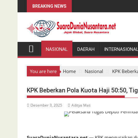
Skip
BREAKING NEWS
to
content
NASIONAL
DAERAH
INTERNASIONA
You are here
Home
Nasional
KPK Beberka
KPK Beberkan Pola Kuota Haji 50:50, T
Desember 3, 2025
Aditya Mas
SuaraDuniaNusantara.net
— KPK menguraikan dug