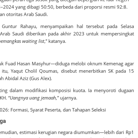
2024 yang dibagi 50:50, berbeda dari proporsi resmi 92:8.
n otoritas Arab Saudi.
 Guntur Rahayu, menyampaikan hal tersebut pada Selasa
 Arab Saudi diberikan pada akhir 2023 untuk mempersingkat
emangkas waiting list
,” katanya.
suk Fuad Hasan Masyhur—diduga melobi oknum Kemenag agar
 itu, Yaqut Cholil Qoumas, disebut menerbitkan SK pada 15
 Abidal Aziz (Gus Alex).
ting dalam modifikasi komposisi kuota. Ia menyoroti dugaan
KH. “
Uangnya uang jemaah,
” ujarnya.
: Formasi, Syarat Peserta, dan Tahapan Seleksi
aga
kemudian, estimasi kerugian negara diumumkan—lebih dari Rp1