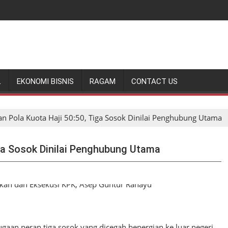
L
EKONOMI BISNIS
RAGAM
CONTACT US
n Pola Kuota Haji 50:50, Tiga Sosok Dinilai Penghubung Utama
iga Sosok Dinilai Penghubung Utama
aan peran tiga sosok yang dicegah bepergian ke luar negeri