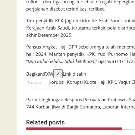
triliun—dan tiga orang tersebut dicegah bepergia
perjalanan disebut terindikasi terlibat.
Tim penyidik KPK juga dikirim ke Arab Saudi untuk
Kerajaan Arab Saudi, terutama terkait pola distrib
akhir Desember 2025.
Pansus Angket Haji DPR sebelumnya telah menemuk
haji 2024. Mantan penyidik KPK, Yudi Purnomo Har
“
Dua bulan lebih… tidak ketahuan
,” ujarnya (11/11/2
Bagikan:
F
X
W
🔗
Link disalin
Korupsi
,
Korupsi Kuota Haji
,
KPK
,
Yaqut C
Nasional
Navigasi
Pakar Lingkungan Respons Pernyataan Prabowo: Saw
744 Korban Jiwa di Banjir Sumatera, Laporan Interna
pos
Related posts