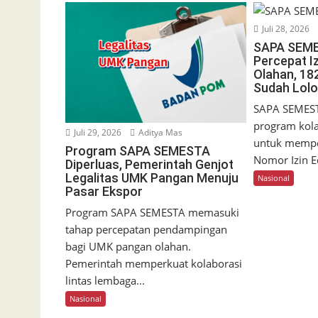
Juli 28, 2026
SAPA SEM
Percepat I
Olahan, 18
Sudah Lol
SAPA SEMES
program kol
Juli 29, 2026
Aditya Mas
untuk mempe
Program SAPA SEMESTA
Nomor Izin E
Diperluas, Pemerintah Genjot
Legalitas UMK Pangan Menuju
Nasional
Pasar Ekspor
Program SAPA SEMESTA memasuki
tahap percepatan pendampingan
bagi UMK pangan olahan.
Pemerintah memperkuat kolaborasi
lintas lembaga...
Nasional