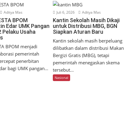
Aditya Mas
Juli 6, 2026
Aditya Mas
ESTA BPOM
Kantin Sekolah Masih Dikaji
zin Edar UMK Pangan
untuk Distribusi MBG, BGN
2 Pelaku Usaha
Siapkan Aturan Baru
os
Kantin sekolah masih berpeluang
TA BPOM menjadi
dilibatkan dalam distribusi Makan
aborasi pemerintah
Bergizi Gratis (MBG), tetapi
rcepat penerbitan
pemerintah menegaskan skema
dar bagi UMK pangan...
tersebut...
Nasional